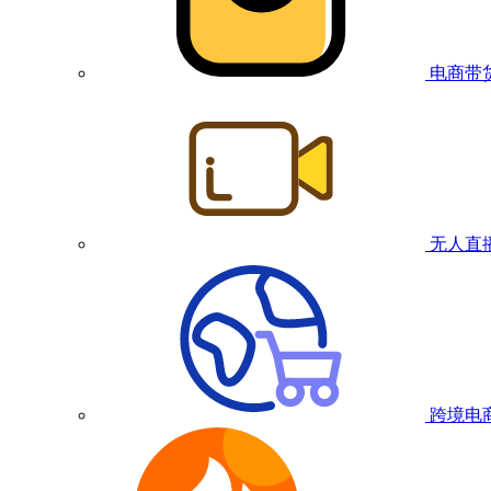
电商带
无人直
跨境电