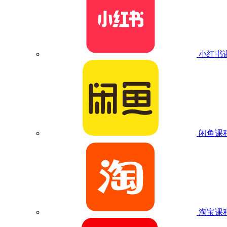
小红书
闲鱼课
淘宝课