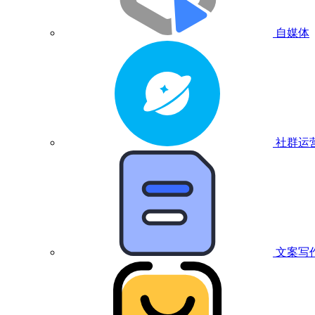
自媒体
社群运
文案写