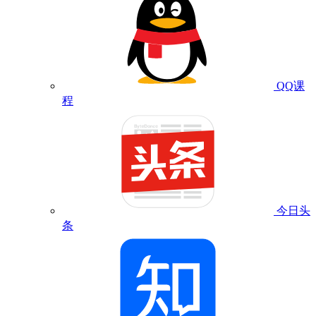
QQ课
程
今日头
条