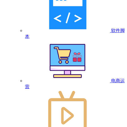
软件脚
本
电商运
营