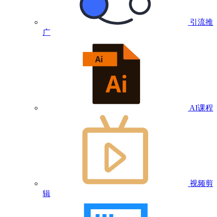
引流推
广
AI课程
视频剪
辑