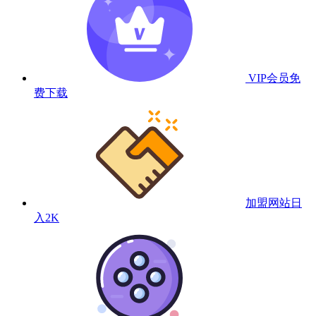
VIP会员
免
费下载
加盟网站
日
入2K