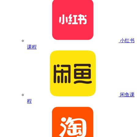
小红书
课程
闲鱼课
程