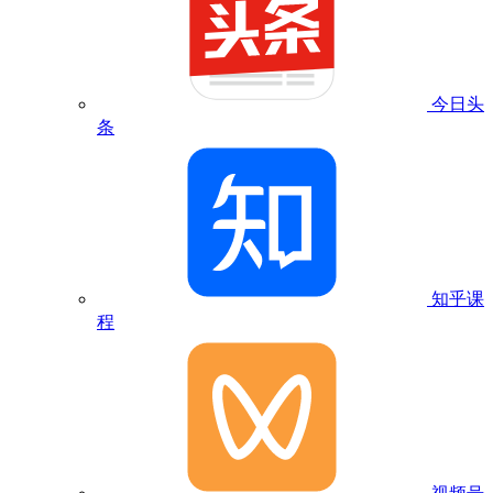
今日头
条
知乎课
程