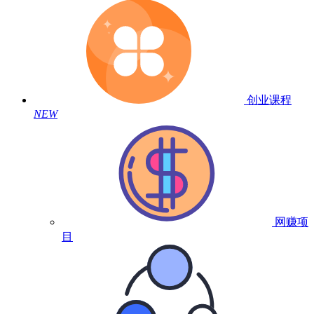
创业课程
NEW
网赚项
目