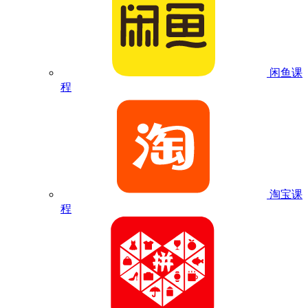
闲鱼课
程
淘宝课
程