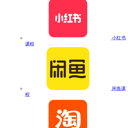
小红书
课程
闲鱼课
程