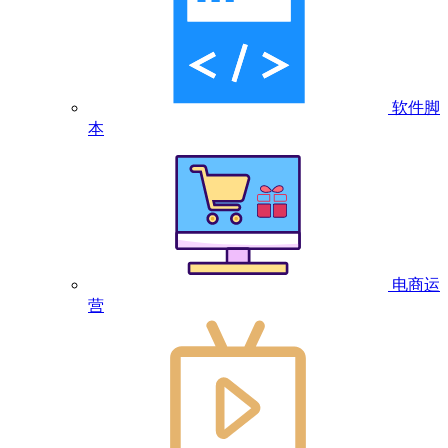
软件脚
本
电商运
营