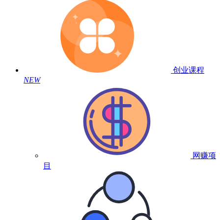
创业课程
NEW
网赚项
目