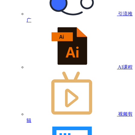
引流推
广
AI课程
视频剪
辑