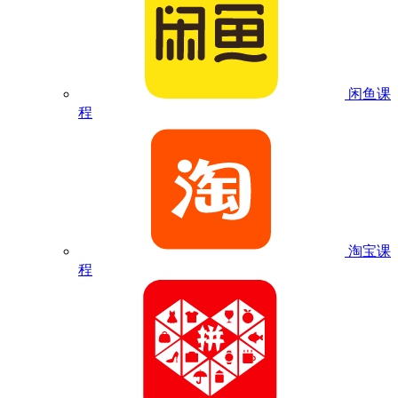
闲鱼课
程
淘宝课
程