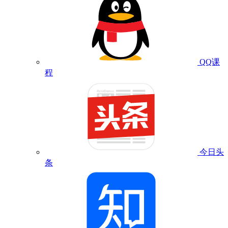
QQ课
程
今日头
条