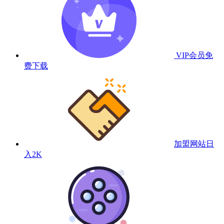
VIP会员
免
费下载
加盟网站
日
入2K