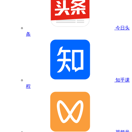
今日头
条
知乎课
程