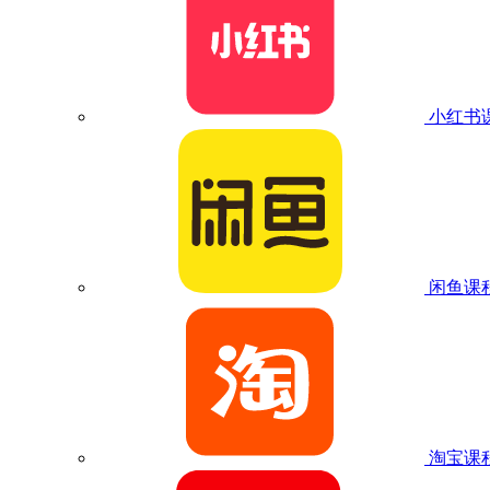
小红书
闲鱼课
淘宝课