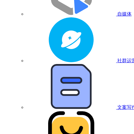
自媒体
社群运
文案写