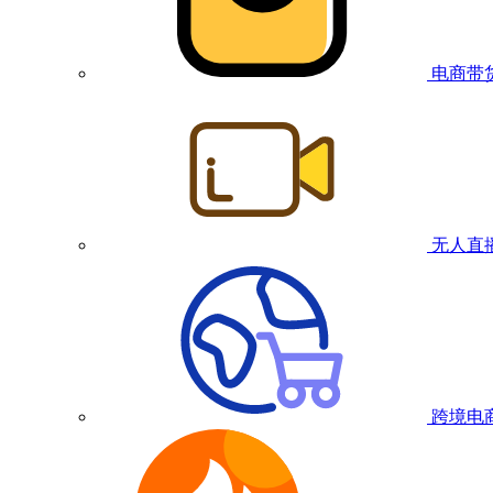
电商带
无人直
跨境电