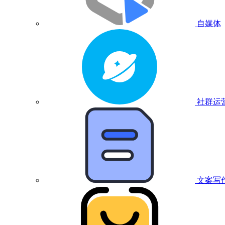
自媒体
社群运
文案写