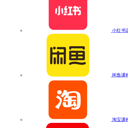
小红书
闲鱼课
淘宝课