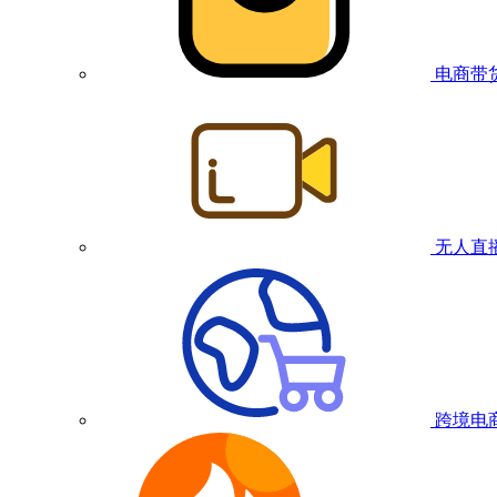
电商带
无人直
跨境电