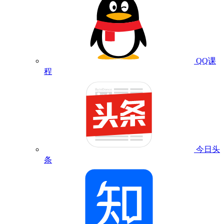
QQ课
程
今日头
条