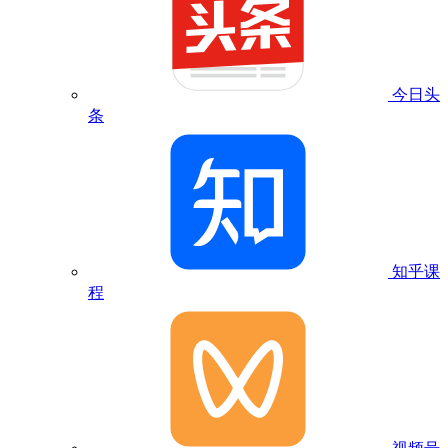
今日头
条
知乎课
程