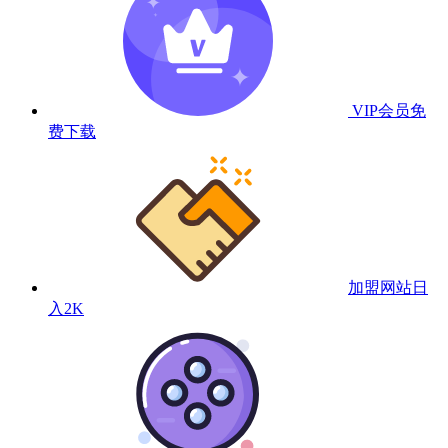
VIP会员
免
费下载
加盟网站
日
入2K