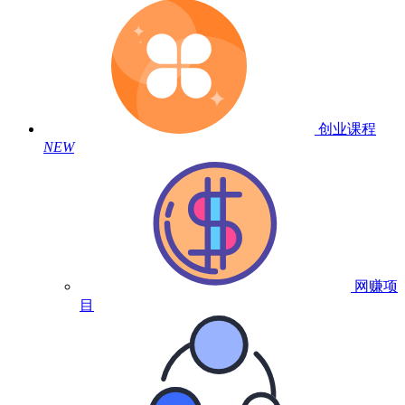
创业课程
NEW
网赚项
目