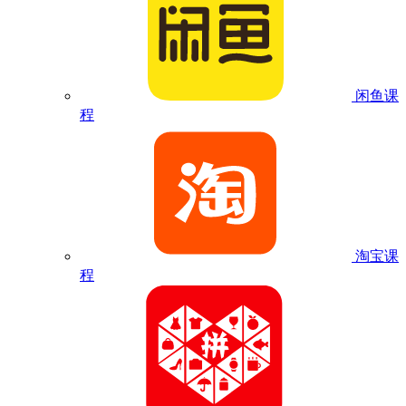
闲鱼课
程
淘宝课
程