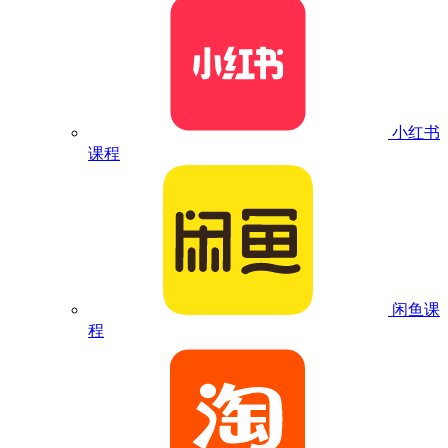
小红书
课程
闲鱼课
程