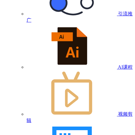
引流推
广
AI课程
视频剪
辑