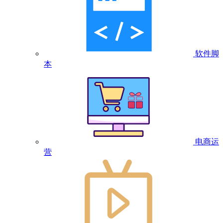
软件脚
本
电商运
营