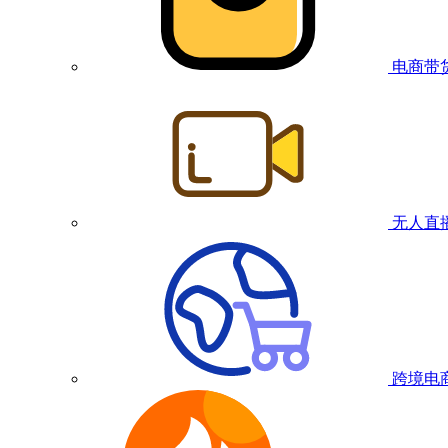
电商带
无人直
跨境电