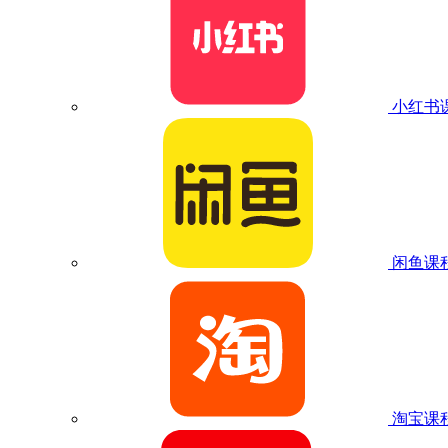
小红书
闲鱼课
淘宝课