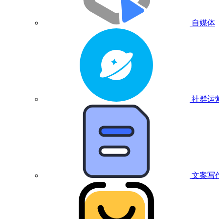
自媒体
社群运
文案写