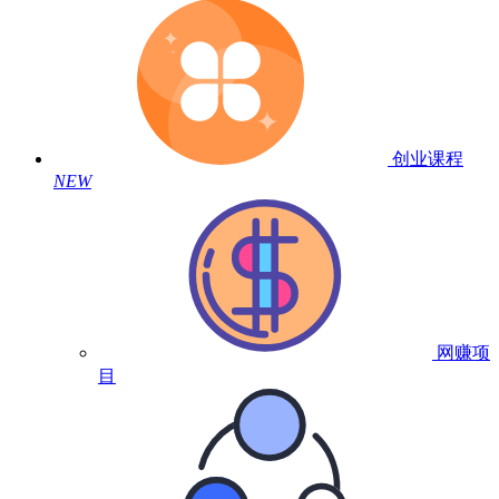
创业课程
NEW
网赚项
目