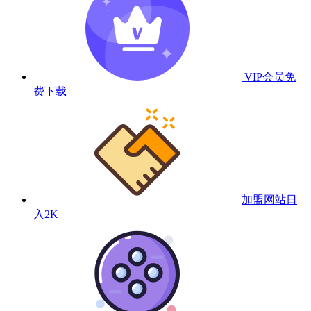
VIP会员
免
费下载
加盟网站
日
入2K