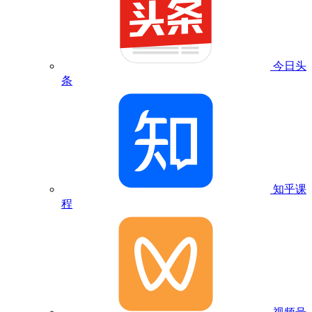
今日头
条
知乎课
程