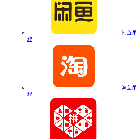
闲鱼课
程
淘宝课
程