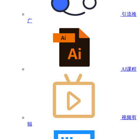
引流推
广
AI课程
视频剪
辑