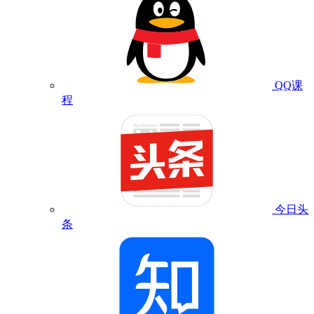
QQ课
程
今日头
条