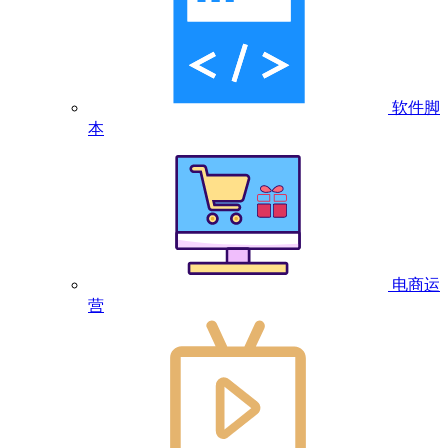
软件脚
本
电商运
营