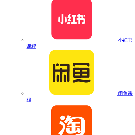
小红书
课程
闲鱼课
程