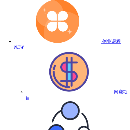
创业课程
NEW
网赚项
目