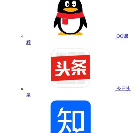
QQ课
程
今日头
条