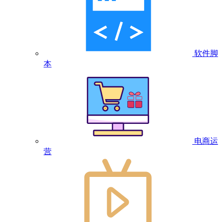
软件脚
本
电商运
营