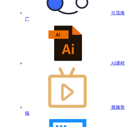
引流推
广
AI课程
视频剪
辑