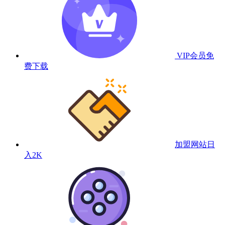
VIP会员
免
费下载
加盟网站
日
入2K