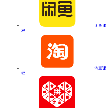
闲鱼课
程
淘宝课
程