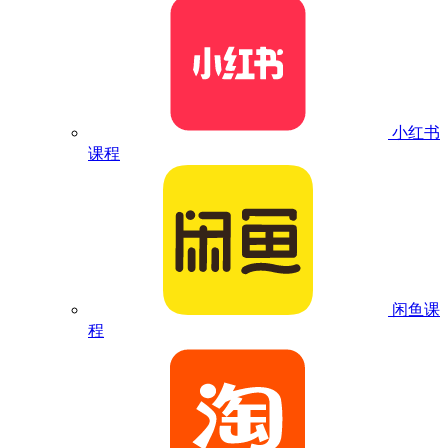
小红书
课程
闲鱼课
程