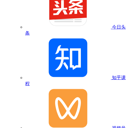
今日头
条
知乎课
程