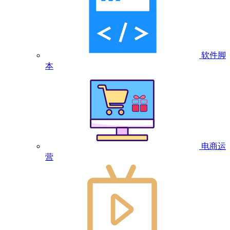
软件脚
本
电商运
营