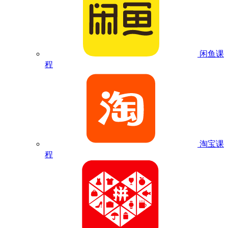
闲鱼课
程
淘宝课
程