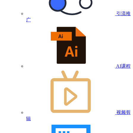
引流推
广
AI课程
视频剪
辑