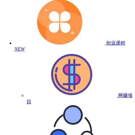
创业课程
NEW
网赚项
目