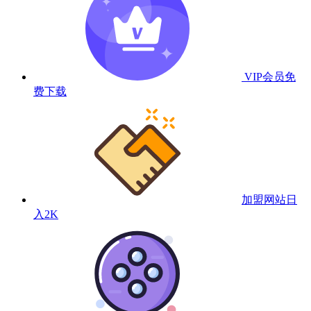
VIP会员
免
费下载
加盟网站
日
入2K