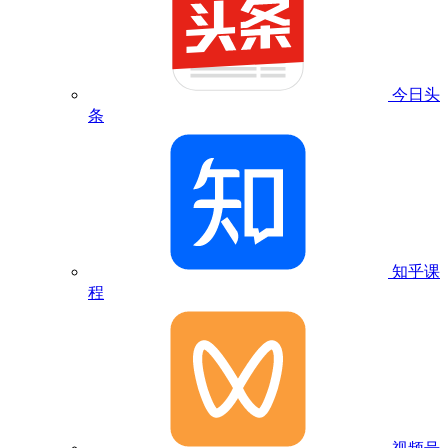
今日头
条
知乎课
程