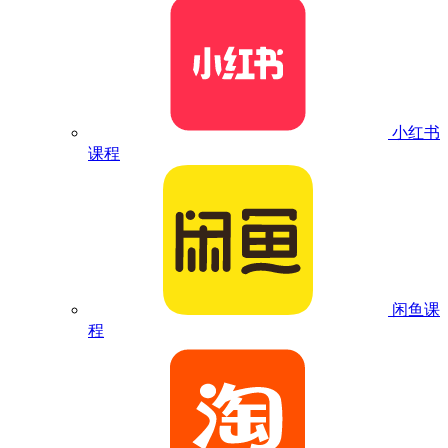
小红书
课程
闲鱼课
程