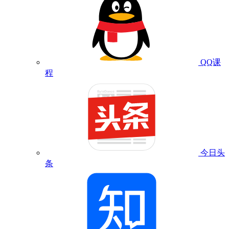
QQ课
程
今日头
条