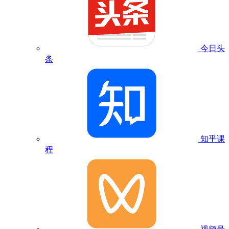
今日头
条
知乎课
程