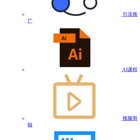
引流推
广
AI课程
视频剪
辑