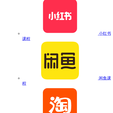
小红书
课程
闲鱼课
程