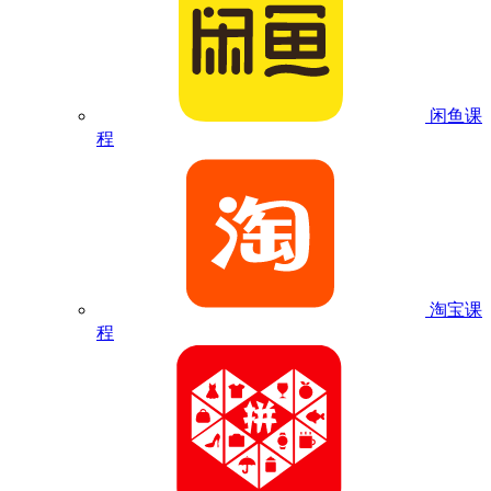
闲鱼课
程
淘宝课
程