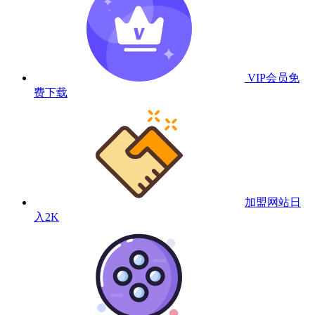
VIP会员
免
费下载
加盟网站
日
入2K