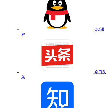
QQ课
程
今日头
条