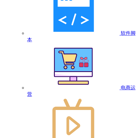
软件脚
本
电商运
营