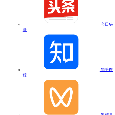
今日头
条
知乎课
程