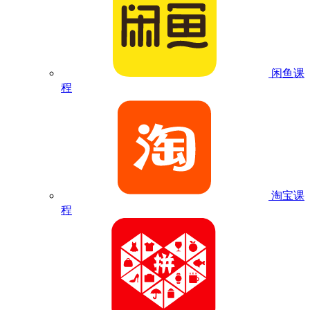
闲鱼课
程
淘宝课
程