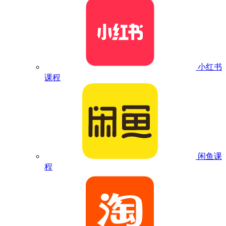
小红书
课程
闲鱼课
程