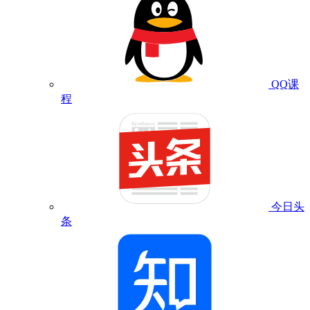
QQ课
程
今日头
条