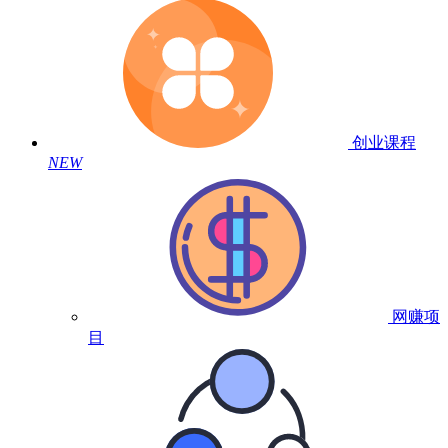
创业课程
NEW
网赚项
目