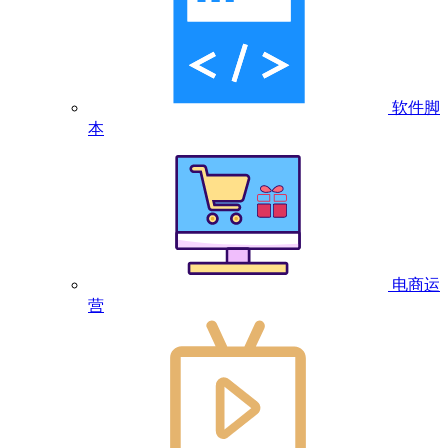
软件脚
本
电商运
营