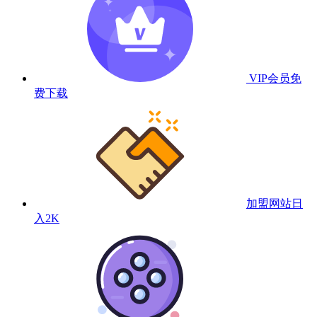
VIP会员
免
费下载
加盟网站
日
入2K