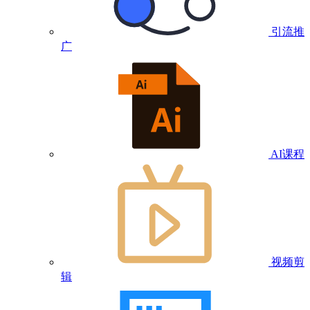
引流推
广
AI课程
视频剪
辑