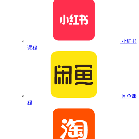
小红书
课程
闲鱼课
程