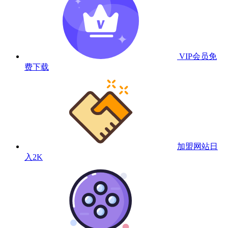
VIP会员
免
费下载
加盟网站
日
入2K