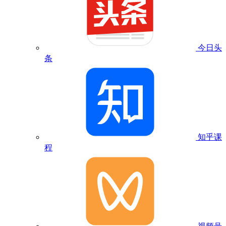
今日头
条
知乎课
程