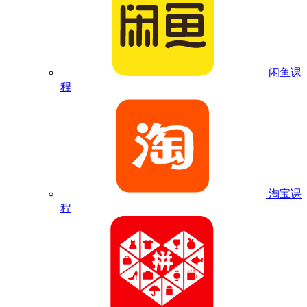
闲鱼课
程
淘宝课
程