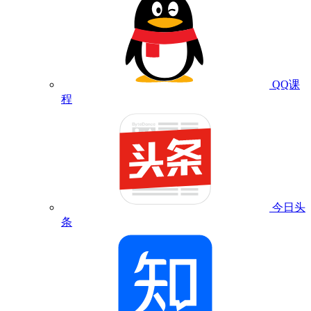
QQ课
程
今日头
条