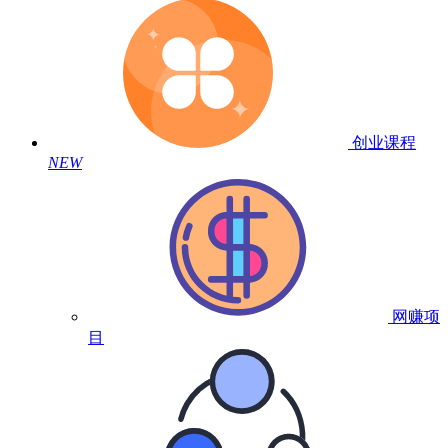
创业课程
NEW
网赚项
目