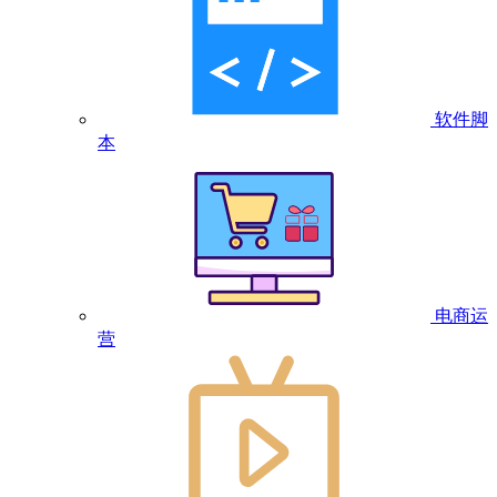
软件脚
本
电商运
营