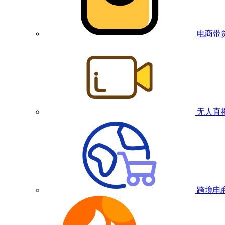
电商带
无人直
跨境电