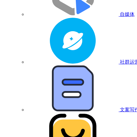
自媒体
社群运
文案写