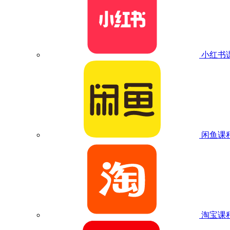
小红书
闲鱼课
淘宝课