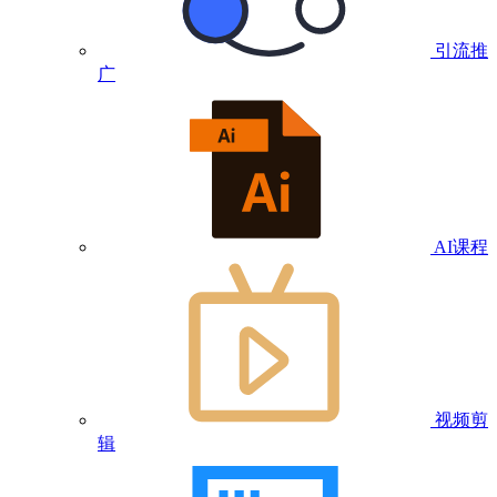
引流推
广
AI课程
视频剪
辑