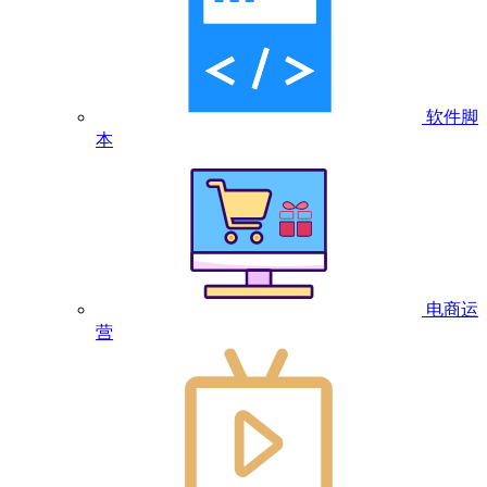
软件脚
本
电商运
营