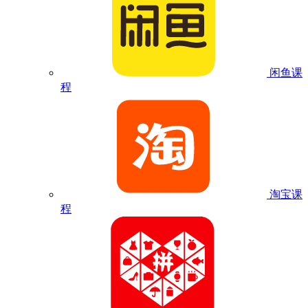
闲鱼课
程
淘宝课
程