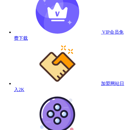
VIP会员
免
费下载
加盟网站
日
入2K