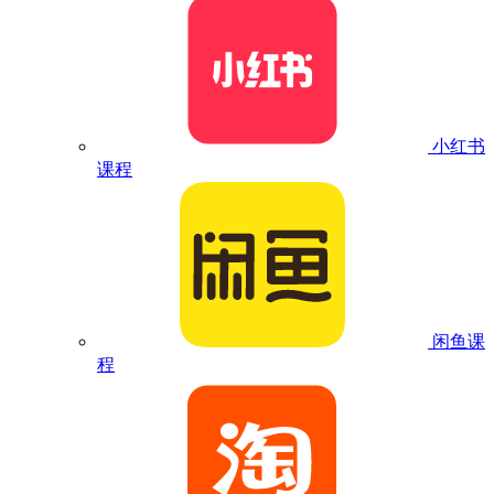
小红书
课程
闲鱼课
程