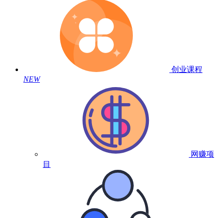
创业课程
NEW
网赚项
目