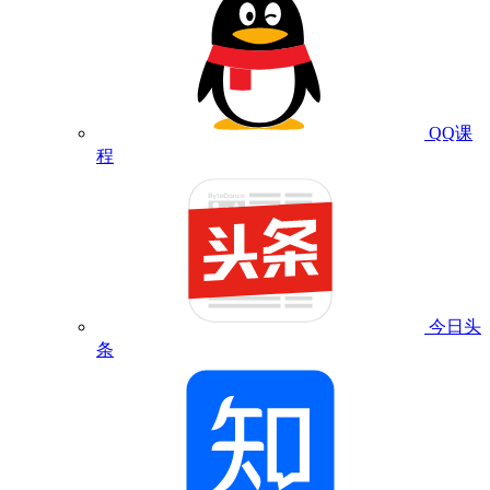
QQ课
程
今日头
条