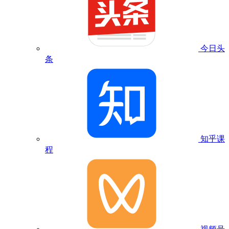
今日头
条
知乎课
程