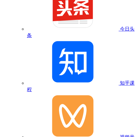
今日头
条
知乎课
程