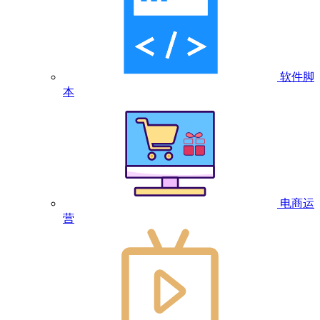
软件脚
本
电商运
营