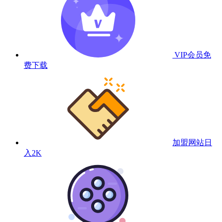
VIP会员
免
费下载
加盟网站
日
入2K