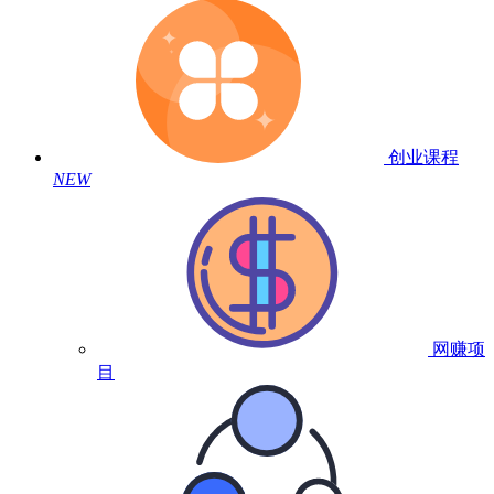
创业课程
NEW
网赚项
目