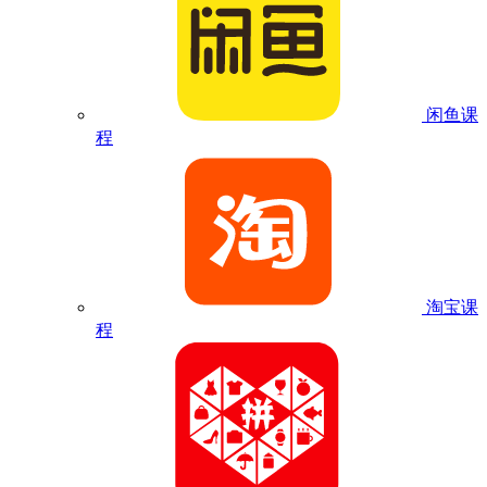
闲鱼课
程
淘宝课
程