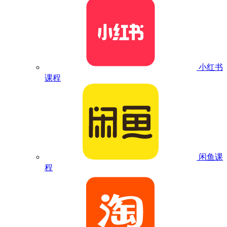
小红书
课程
闲鱼课
程