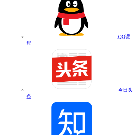
QQ课
程
今日头
条