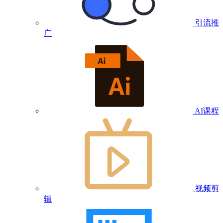
引流推
广
AI课程
视频剪
辑