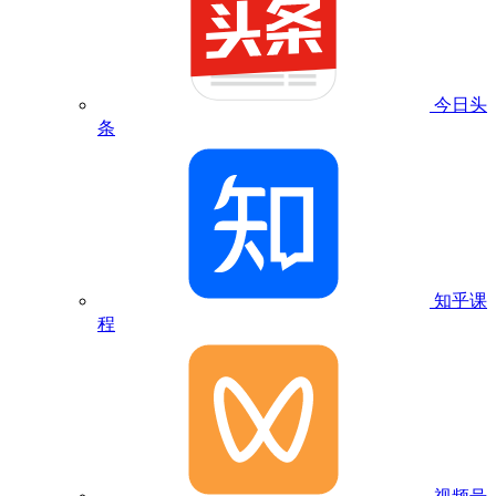
今日头
条
知乎课
程