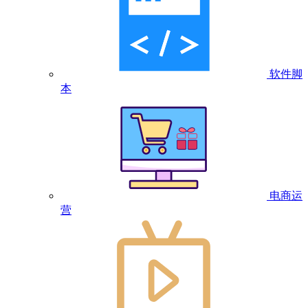
软件脚
本
电商运
营