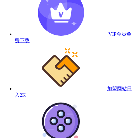
VIP会员
免
费下载
加盟网站
日
入2K