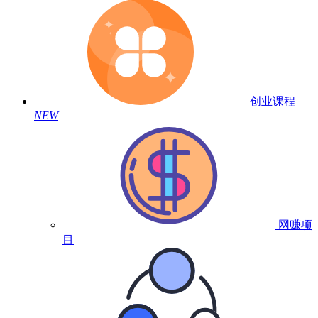
创业课程
NEW
网赚项
目