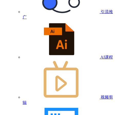
引流推
广
AI课程
视频剪
辑