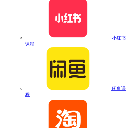
小红书
课程
闲鱼课
程