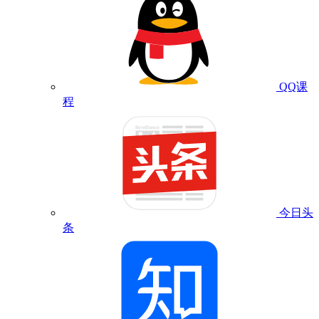
QQ课
程
今日头
条