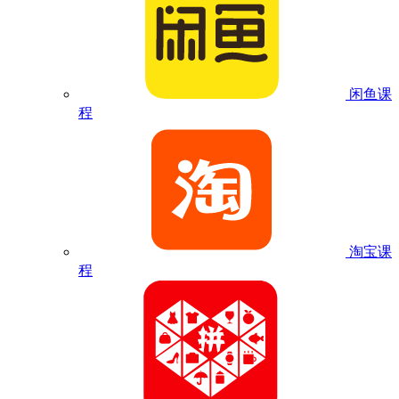
闲鱼课
程
淘宝课
程