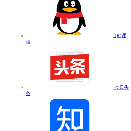
QQ课
程
今日头
条