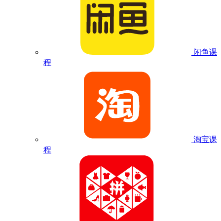
闲鱼课
程
淘宝课
程