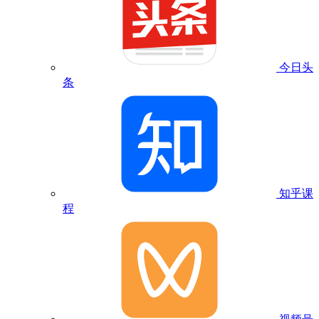
今日头
条
知乎课
程