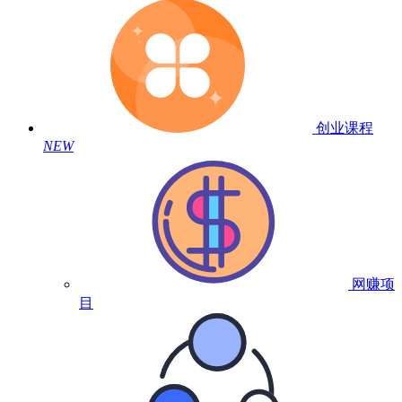
创业课程
NEW
网赚项
目