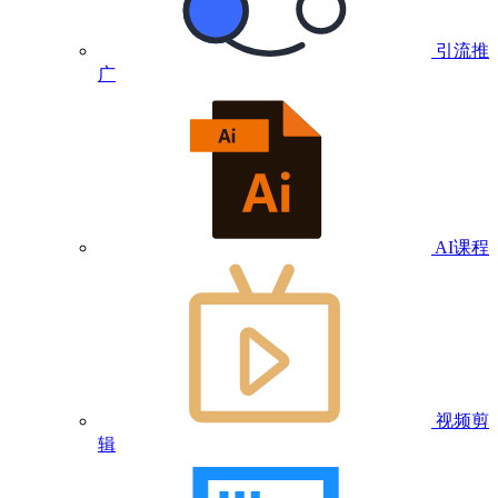
引流推
广
AI课程
视频剪
辑