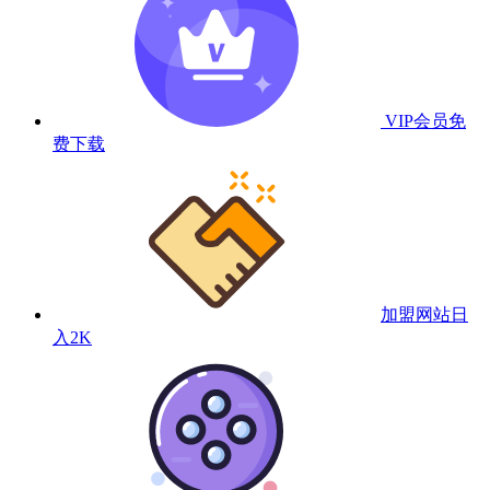
VIP会员
免
费下载
加盟网站
日
入2K