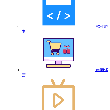
软件脚
本
电商运
营