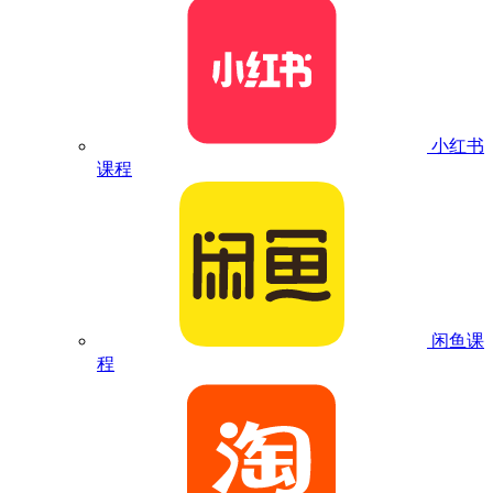
小红书
课程
闲鱼课
程