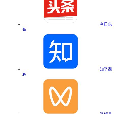
今日头
条
知乎课
程