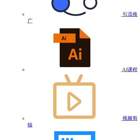
引流推
广
AI课程
视频剪
辑