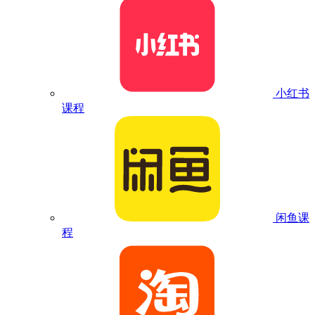
小红书
课程
闲鱼课
程