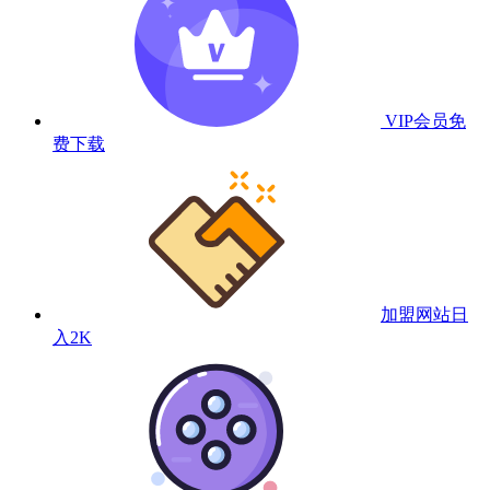
VIP会员
免
费下载
加盟网站
日
入2K