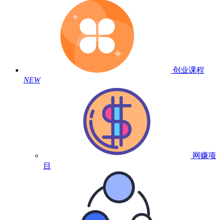
创业课程
NEW
网赚项
目