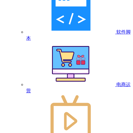
软件脚
本
电商运
营