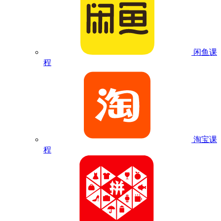
闲鱼课
程
淘宝课
程