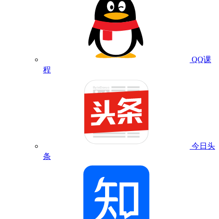
QQ课
程
今日头
条