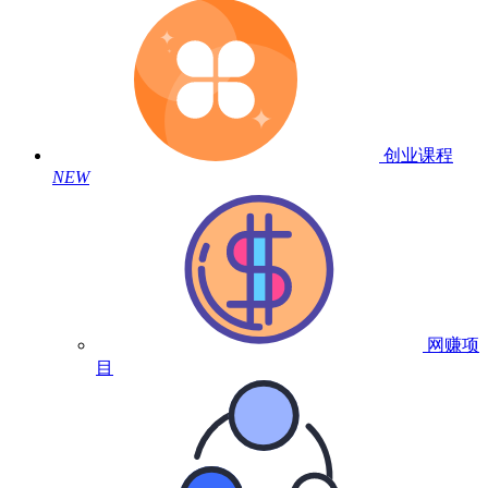
创业课程
NEW
网赚项
目