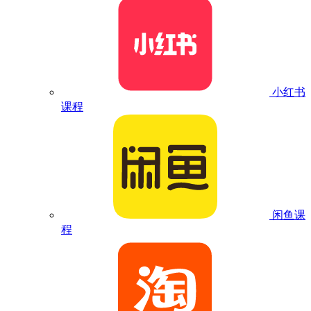
小红书
课程
闲鱼课
程