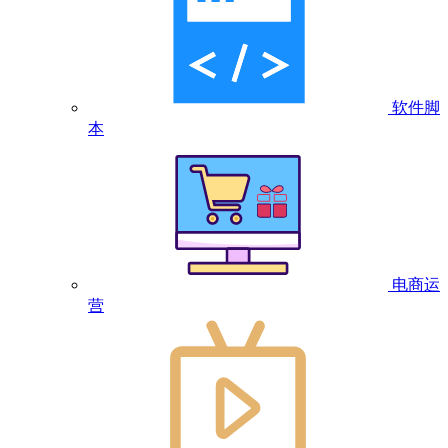
软件脚
本
电商运
营