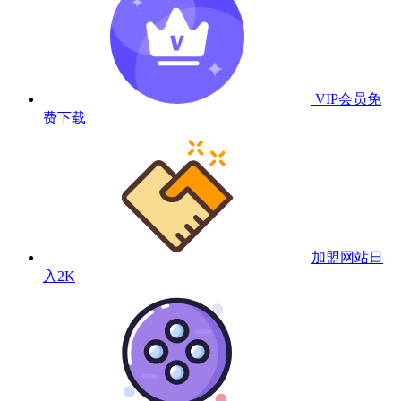
VIP会员
免
费下载
加盟网站
日
入2K