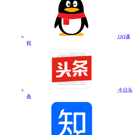
QQ课
程
今日头
条