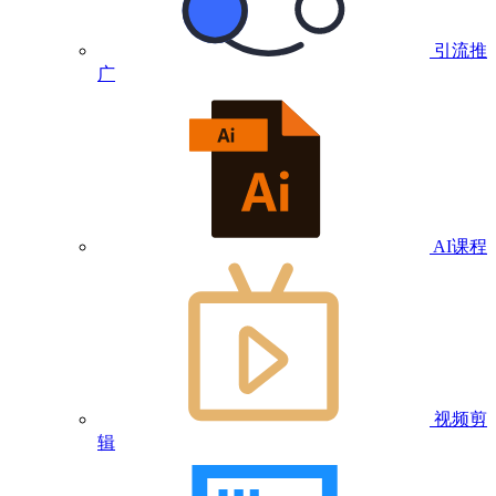
引流推
广
AI课程
视频剪
辑