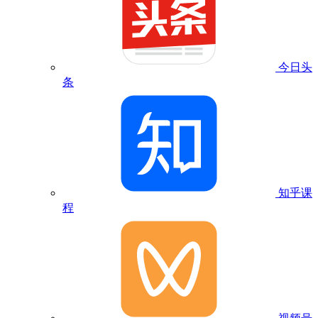
今日头
条
知乎课
程