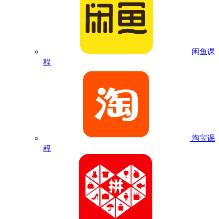
闲鱼课
程
淘宝课
程