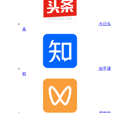
今日头
条
知乎课
程