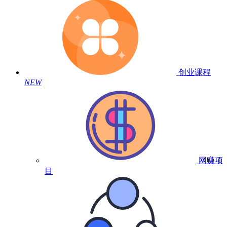
创业课程
NEW
网赚项
目