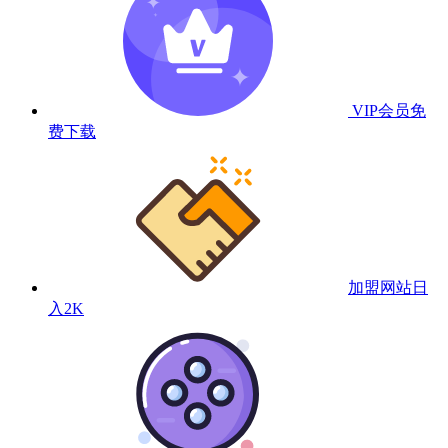
VIP会员
免
费下载
加盟网站
日
入2K