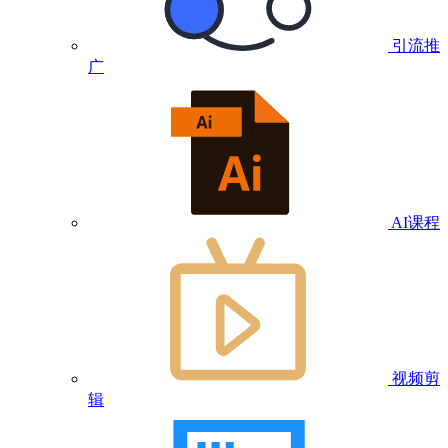
引流推
广
AI课程
视频剪
辑