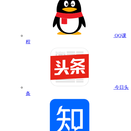
QQ课
程
今日头
条