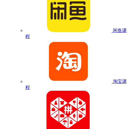
闲鱼课
程
淘宝课
程