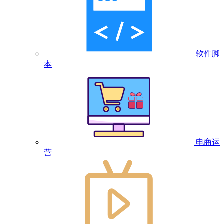
软件脚
本
电商运
营