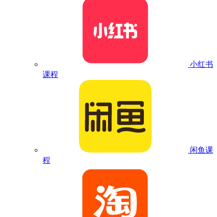
小红书
课程
闲鱼课
程