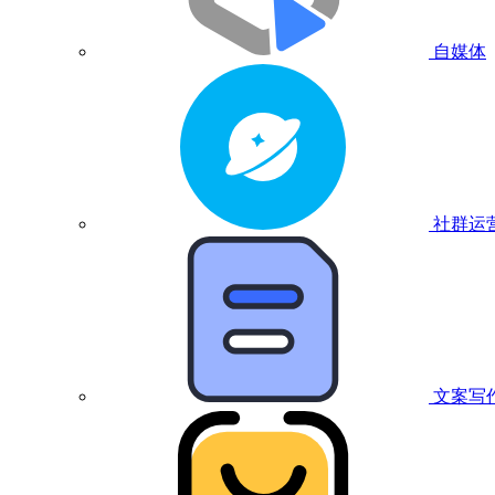
自媒体
社群运
文案写