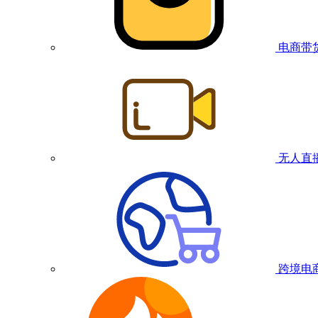
电商带
无人直
跨境电