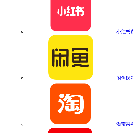
小红书
闲鱼课
淘宝课