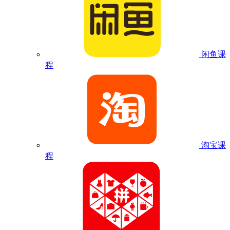
闲鱼课
程
淘宝课
程