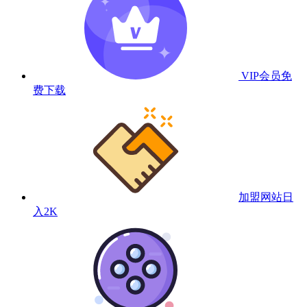
VIP会员
免
费下载
加盟网站
日
入2K