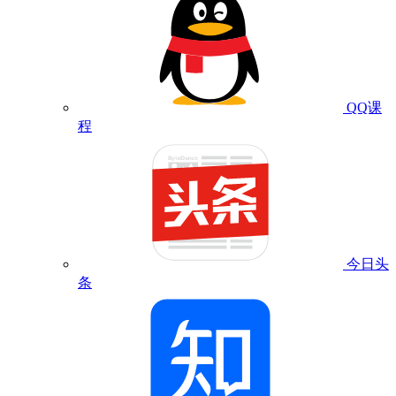
QQ课
程
今日头
条