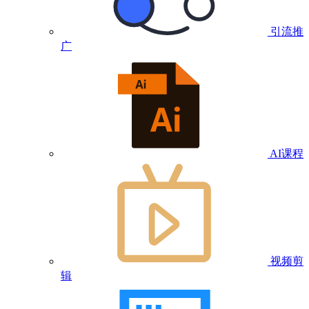
引流推
广
AI课程
视频剪
辑