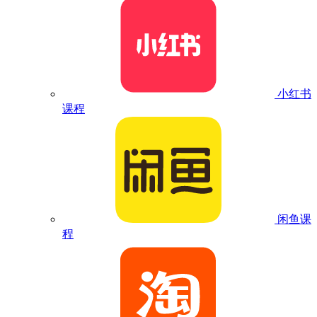
小红书
课程
闲鱼课
程