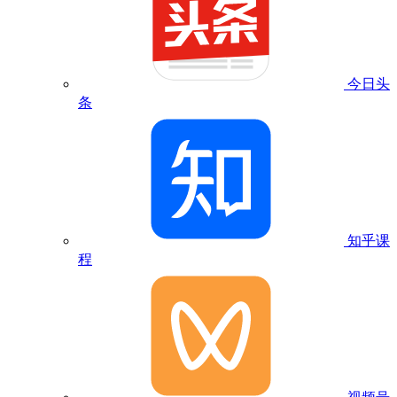
今日头
条
知乎课
程