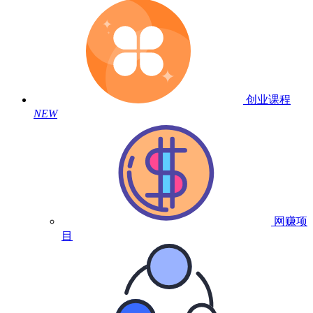
创业课程
NEW
网赚项
目