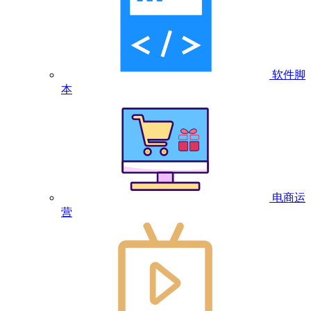
软件脚
本
电商运
营