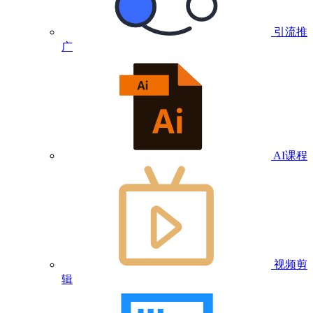
引流推
广
AI课程
视频剪
辑