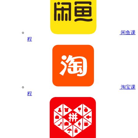
闲鱼课
程
淘宝课
程