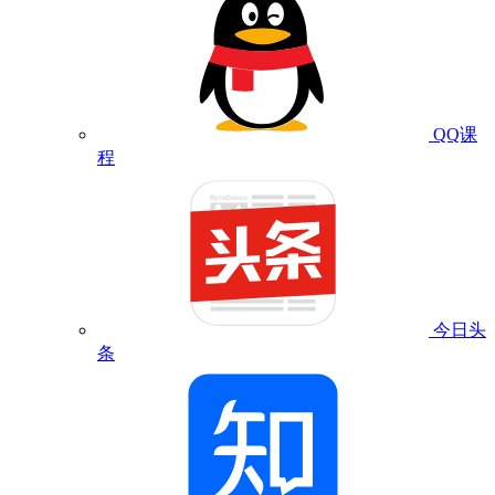
QQ课
程
今日头
条