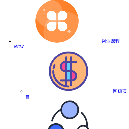
创业课程
NEW
网赚项
目