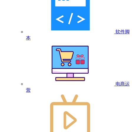
软件脚
本
电商运
营