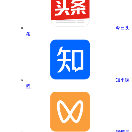
今日头
条
知乎课
程