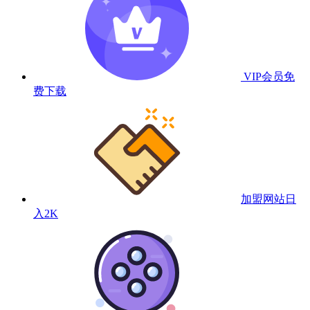
VIP会员
免
费下载
加盟网站
日
入2K