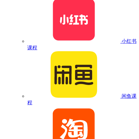
小红书
课程
闲鱼课
程