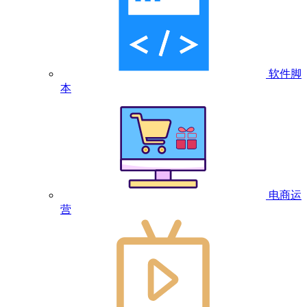
软件脚
本
电商运
营