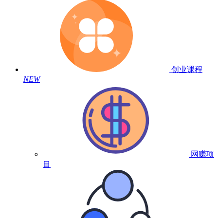
创业课程
NEW
网赚项
目