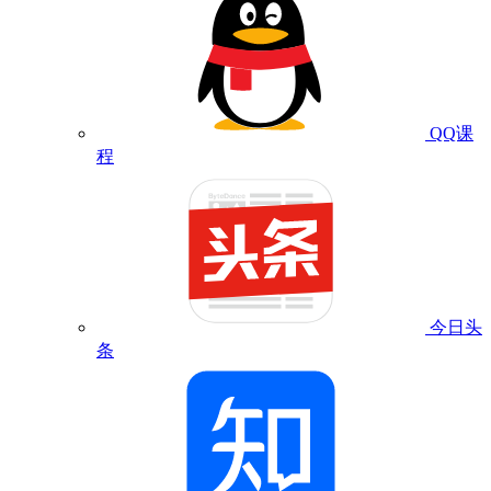
QQ课
程
今日头
条