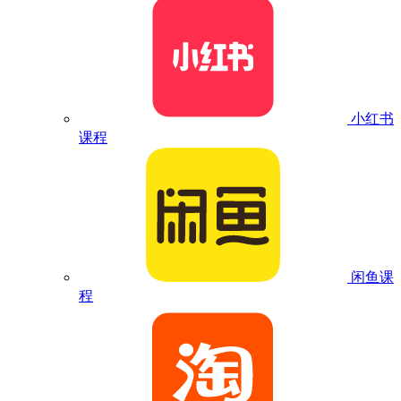
小红书
课程
闲鱼课
程