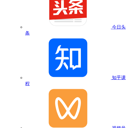
今日头
条
知乎课
程