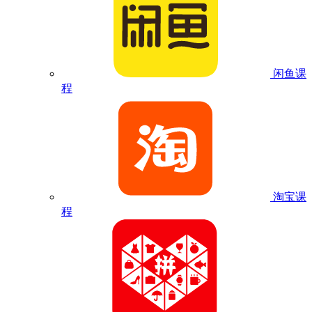
闲鱼课
程
淘宝课
程