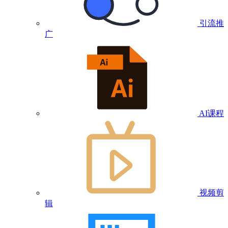
引流推
广
AI课程
视频剪
辑