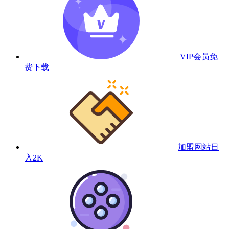
VIP会员
免
费下载
加盟网站
日
入2K