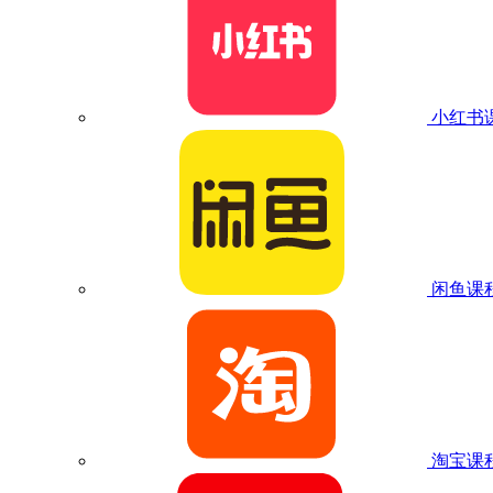
小红书
闲鱼课
淘宝课