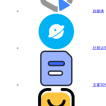
自媒体
社群运
文案写