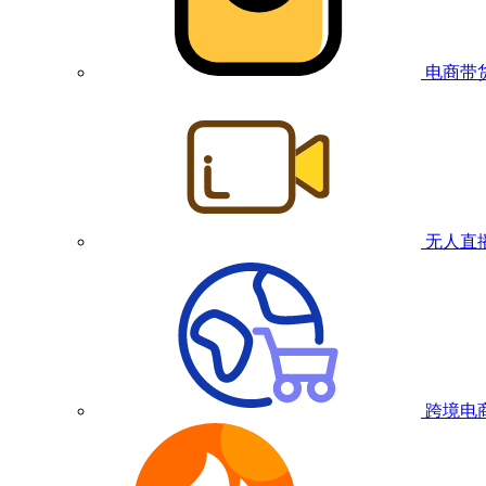
电商带
无人直
跨境电