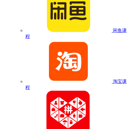
闲鱼课
程
淘宝课
程