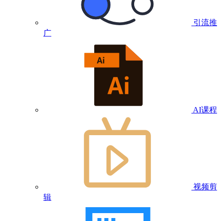
引流推
广
AI课程
视频剪
辑