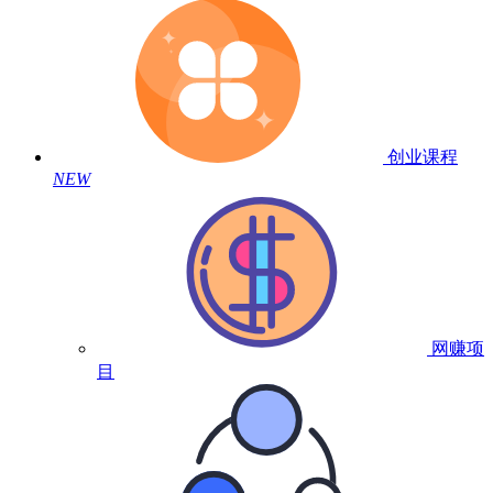
创业课程
NEW
网赚项
目