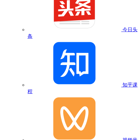
今日头
条
知乎课
程