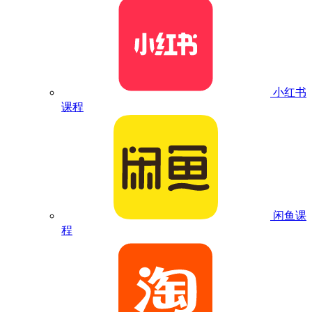
小红书
课程
闲鱼课
程