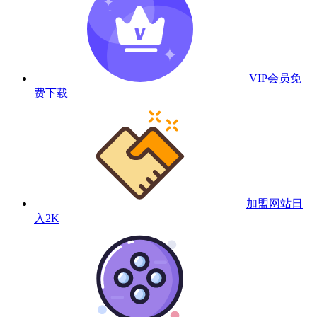
VIP会员
免
费下载
加盟网站
日
入2K