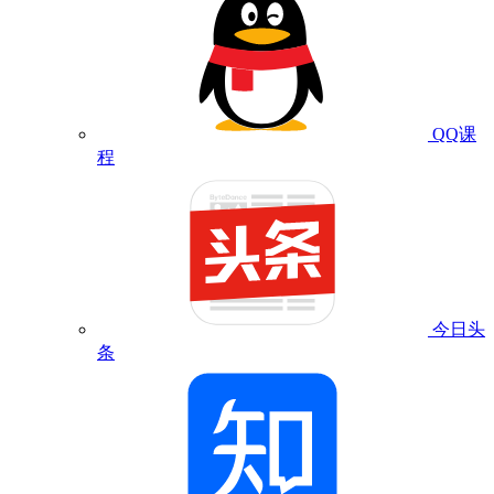
QQ课
程
今日头
条