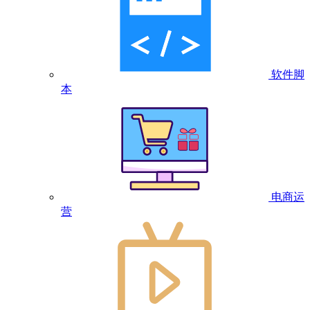
软件脚
本
电商运
营