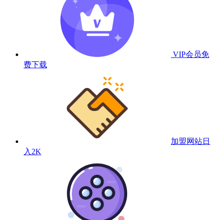
VIP会员
免
费下载
加盟网站
日
入2K