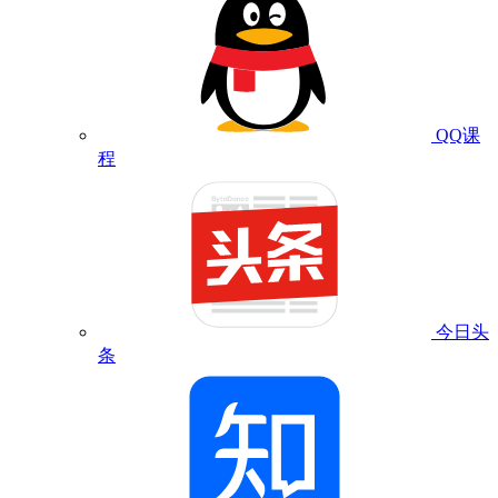
QQ课
程
今日头
条