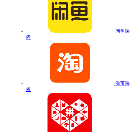
闲鱼课
程
淘宝课
程