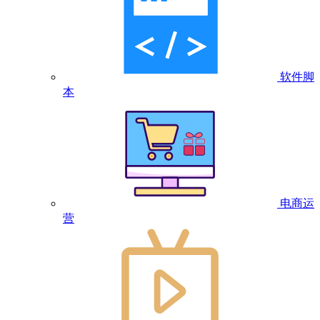
软件脚
本
电商运
营