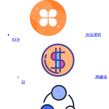
创业课程
NEW
网赚项
目