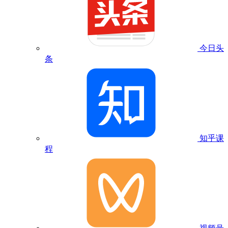
今日头
条
知乎课
程