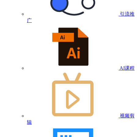
引流推
广
AI课程
视频剪
辑