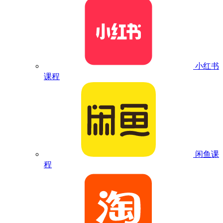
小红书
课程
闲鱼课
程