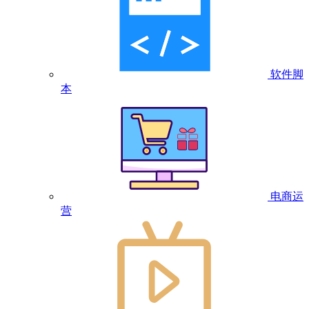
软件脚
本
电商运
营