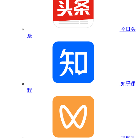
今日头
条
知乎课
程