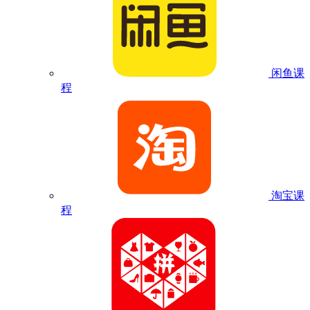
闲鱼课
程
淘宝课
程