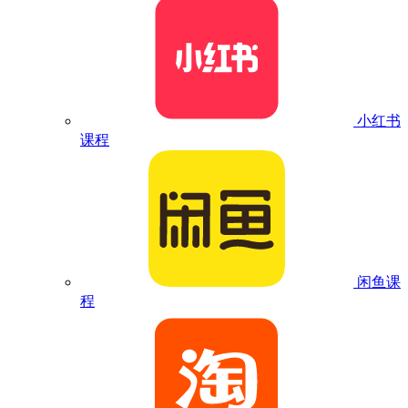
小红书
课程
闲鱼课
程