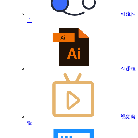
引流推
广
AI课程
视频剪
辑