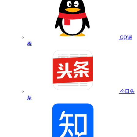
QQ课
程
今日头
条