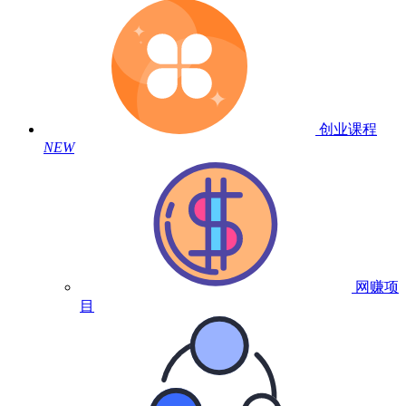
创业课程
NEW
网赚项
目