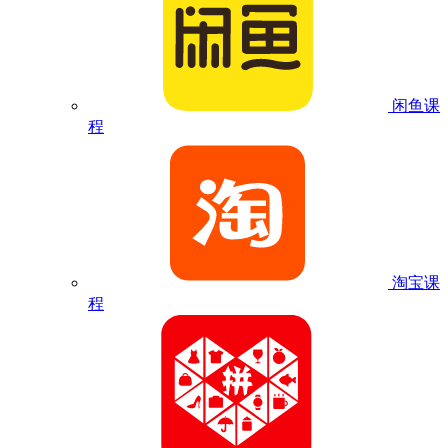
闲鱼课
程
淘宝课
程