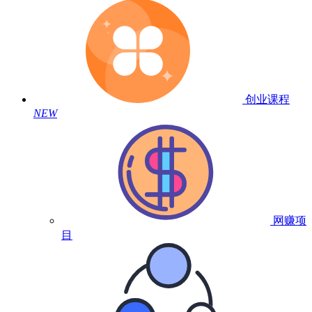
创业课程
NEW
网赚项
目