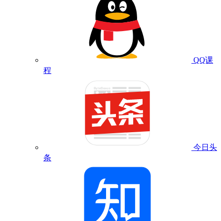
QQ课
程
今日头
条