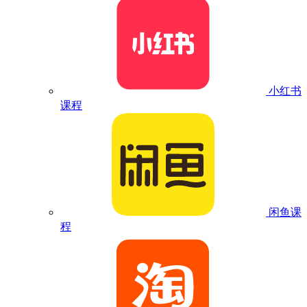
小红书
课程
闲鱼课
程