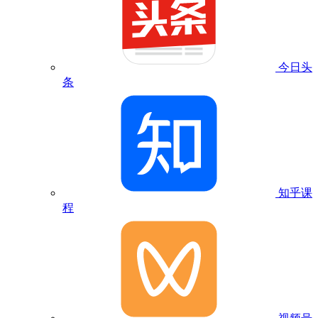
今日头
条
知乎课
程