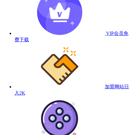
VIP会员
免
费下载
加盟网站
日
入2K