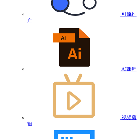
引流推
广
AI课程
视频剪
辑