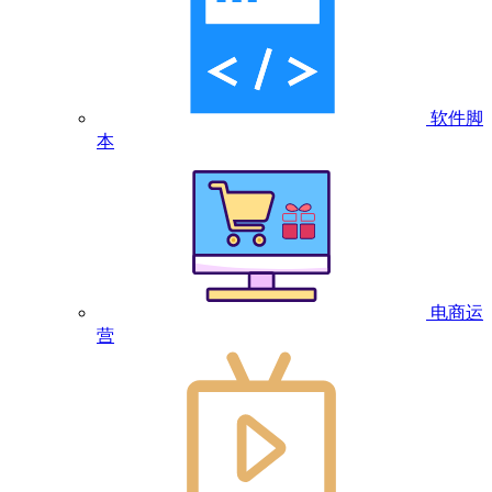
软件脚
本
电商运
营