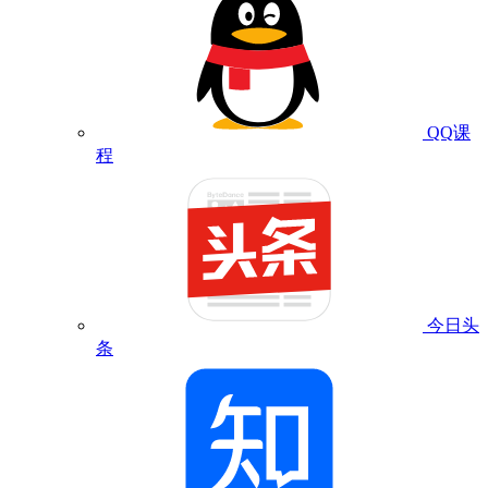
QQ课
程
今日头
条