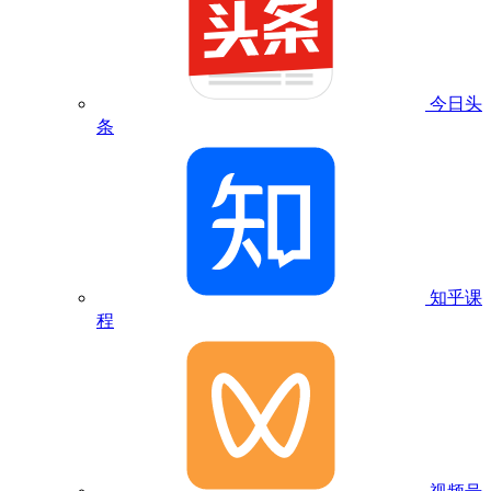
今日头
条
知乎课
程