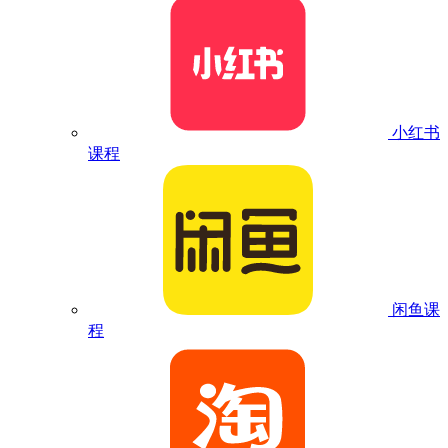
小红书
课程
闲鱼课
程