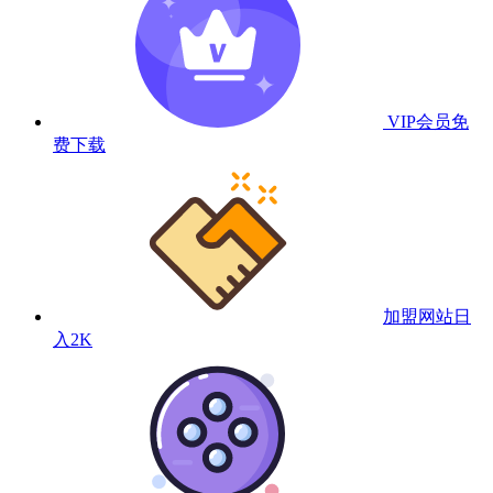
VIP会员
免
费下载
加盟网站
日
入2K