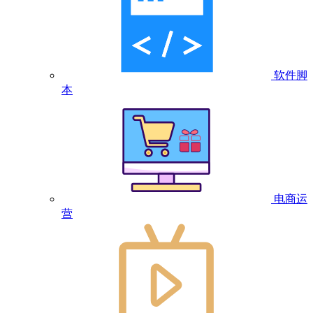
软件脚
本
电商运
营