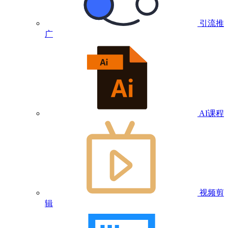
引流推
广
AI课程
视频剪
辑