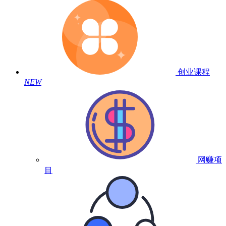
创业课程
NEW
网赚项
目