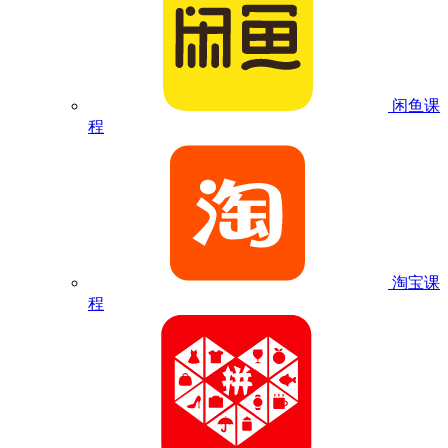
闲鱼课
程
淘宝课
程