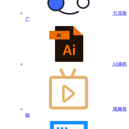
引流推
广
AI课程
视频剪
辑