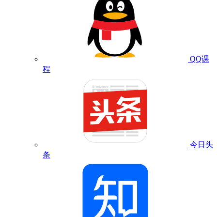
QQ课
程
今日头
条