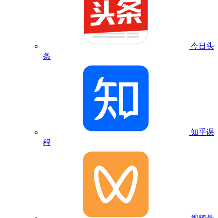
今日头
条
知乎课
程