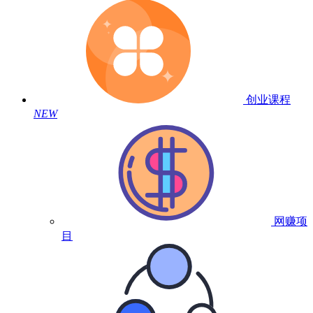
创业课程
NEW
网赚项
目