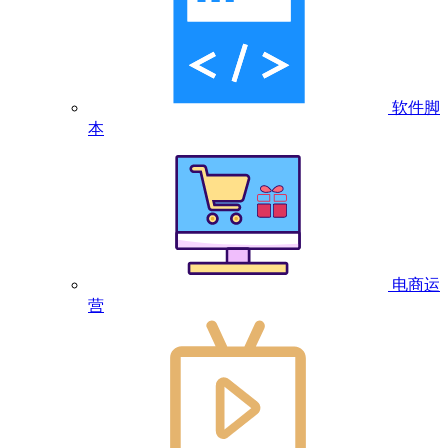
软件脚
本
电商运
营