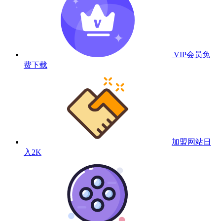
VIP会员
免
费下载
加盟网站
日
入2K