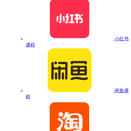
小红书
课程
闲鱼课
程