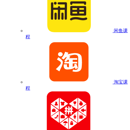
闲鱼课
程
淘宝课
程