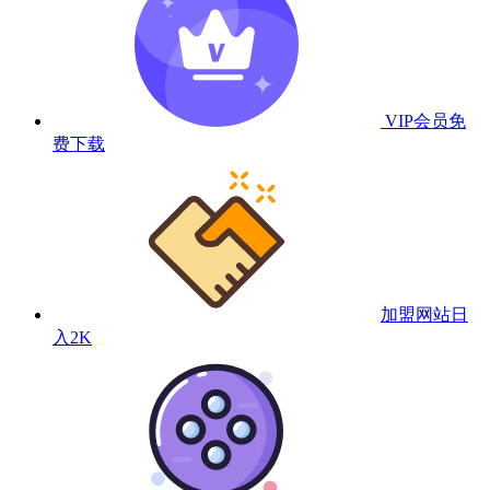
VIP会员
免
费下载
加盟网站
日
入2K