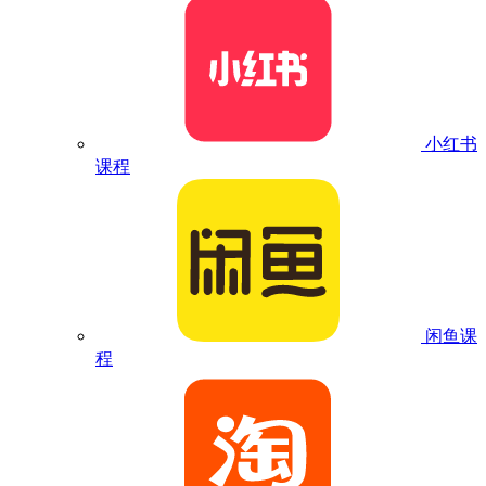
小红书
课程
闲鱼课
程