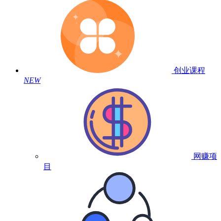
创业课程
NEW
网赚项
目