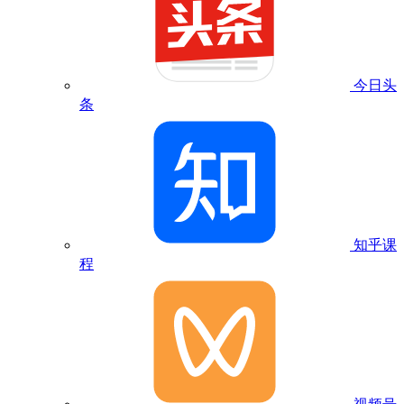
今日头
条
知乎课
程