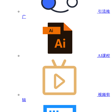
引流推
广
AI课程
视频剪
辑