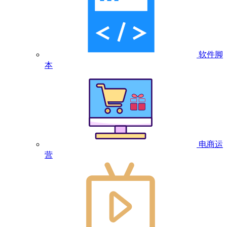
软件脚
本
电商运
营