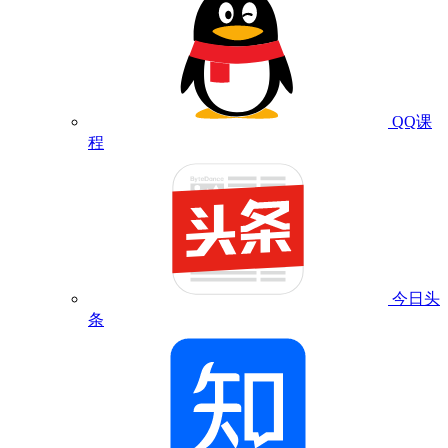
QQ课
程
今日头
条