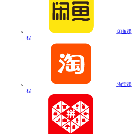
闲鱼课
程
淘宝课
程