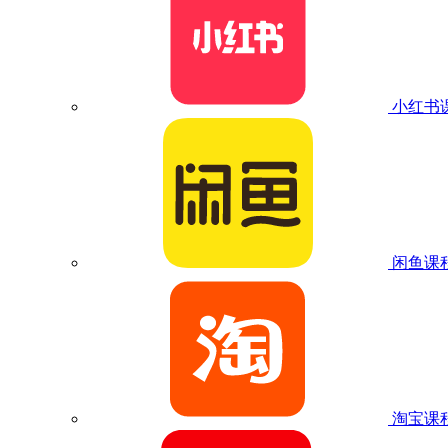
小红书
闲鱼课
淘宝课