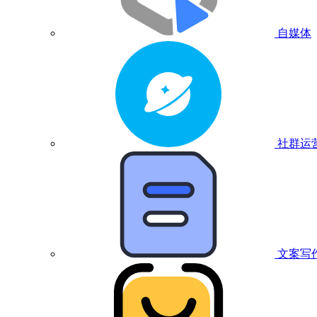
自媒体
社群运
文案写