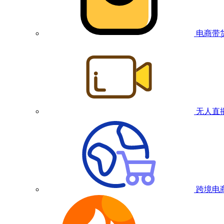
电商带
无人直
跨境电