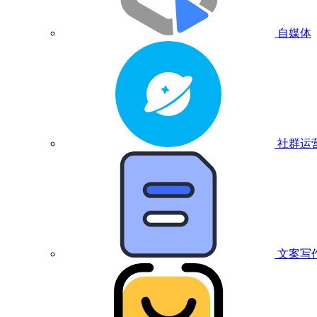
自媒体
社群运
文案写