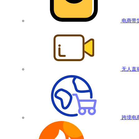
电商带
无人直
跨境电