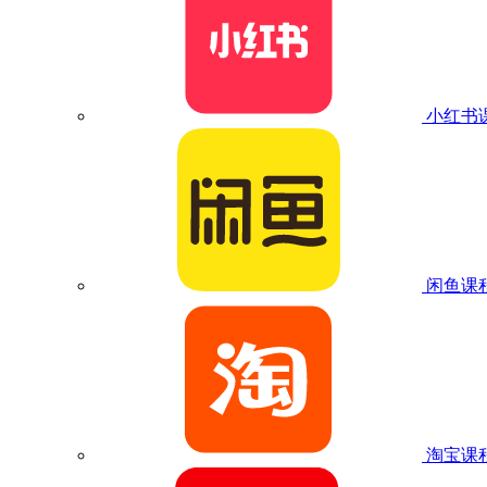
小红书
闲鱼课
淘宝课