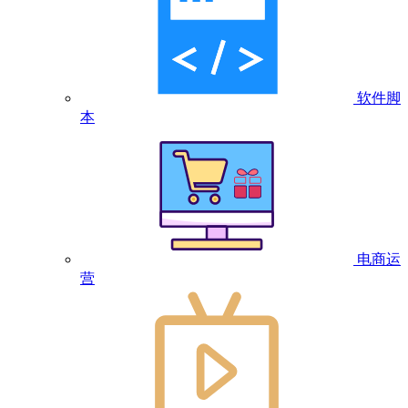
软件脚
本
电商运
营