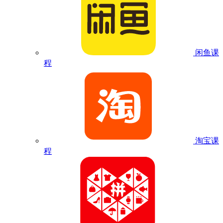
闲鱼课
程
淘宝课
程