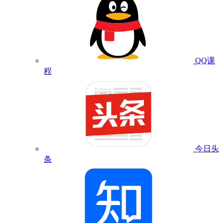
QQ课
程
今日头
条