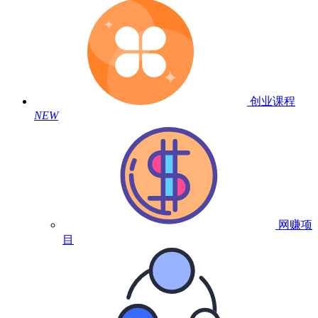
创业课程
NEW
网赚项
目