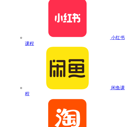
小红书
课程
闲鱼课
程