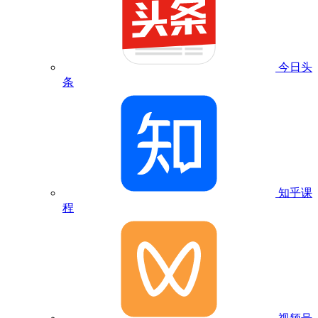
今日头
条
知乎课
程