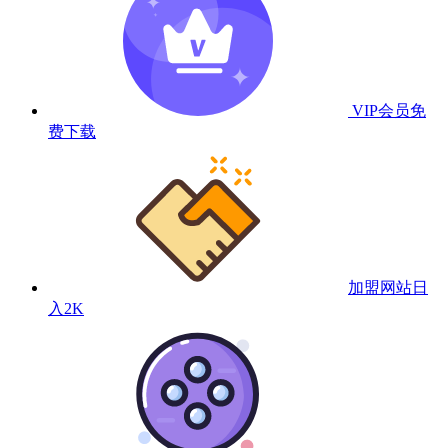
VIP会员
免
费下载
加盟网站
日
入2K