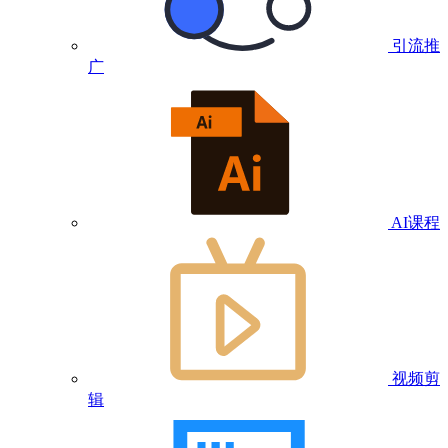
引流推
广
AI课程
视频剪
辑