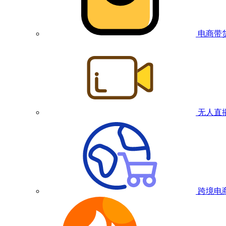
电商带
无人直
跨境电