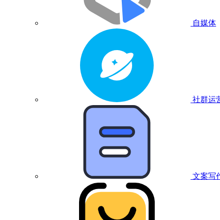
自媒体
社群运
文案写