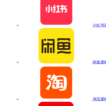
小红书
闲鱼课
淘宝课