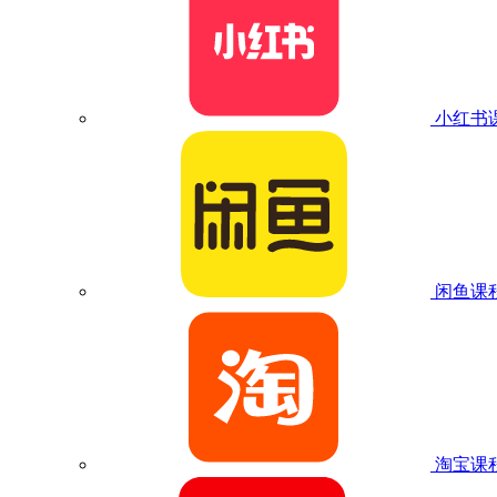
小红书
闲鱼课
淘宝课