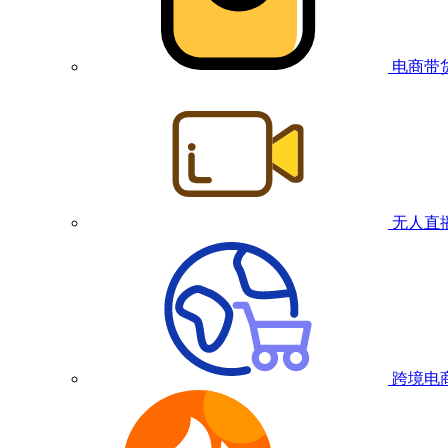
电商带
无人直
跨境电