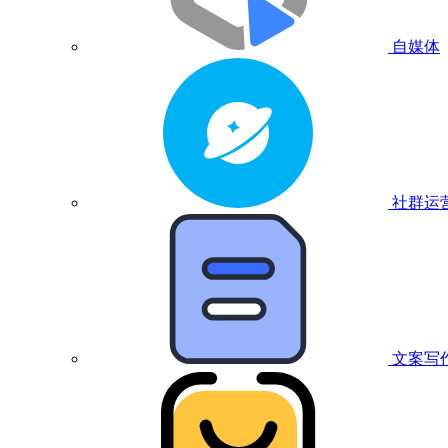
自媒体
社群运
文案写