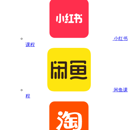
小红书
课程
闲鱼课
程