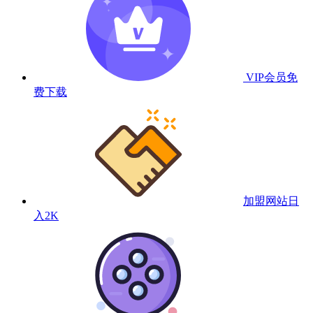
VIP会员
免
费下载
加盟网站
日
入2K