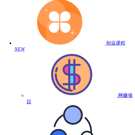
创业课程
NEW
网赚项
目