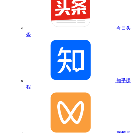
今日头
条
知乎课
程