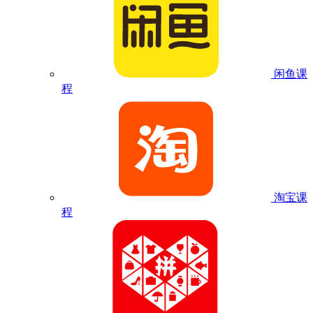
闲鱼课
程
淘宝课
程