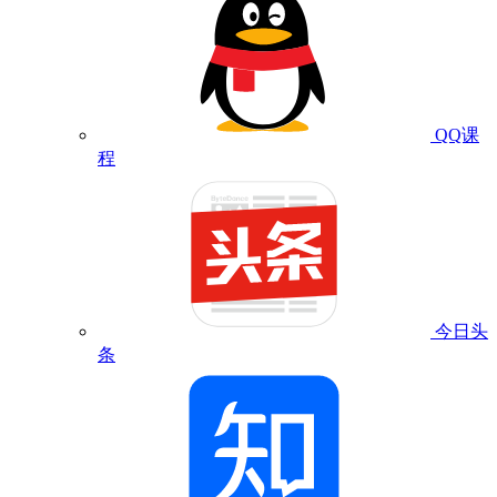
QQ课
程
今日头
条