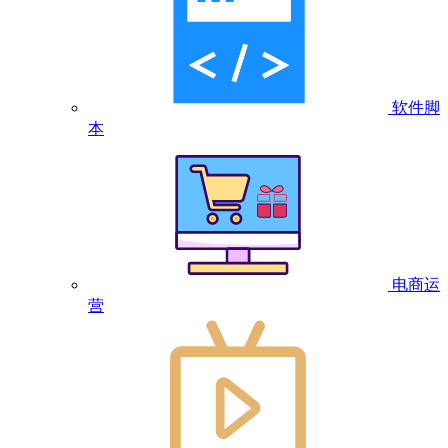
软件脚
本
电商运
营