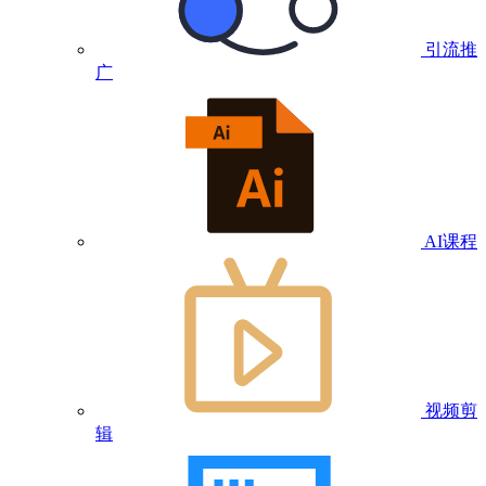
引流推
广
AI课程
视频剪
辑