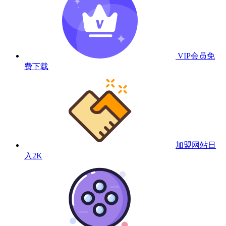
VIP会员
免
费下载
加盟网站
日
入2K