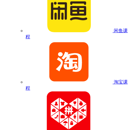
闲鱼课
程
淘宝课
程