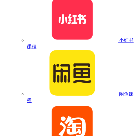
小红书
课程
闲鱼课
程