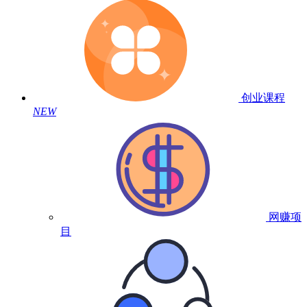
创业课程
NEW
网赚项
目