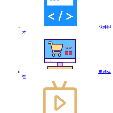
软件脚
本
电商运
营