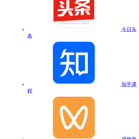
今日头
条
知乎课
程