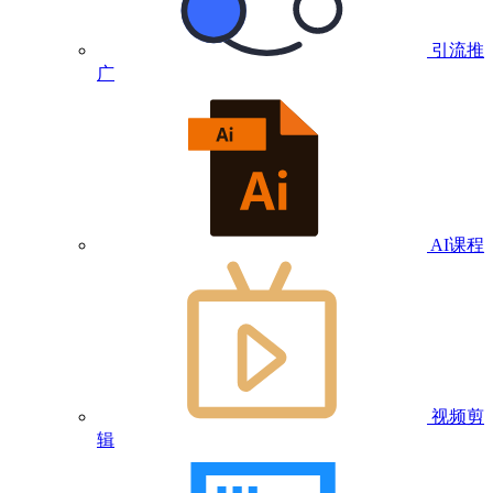
引流推
广
AI课程
视频剪
辑