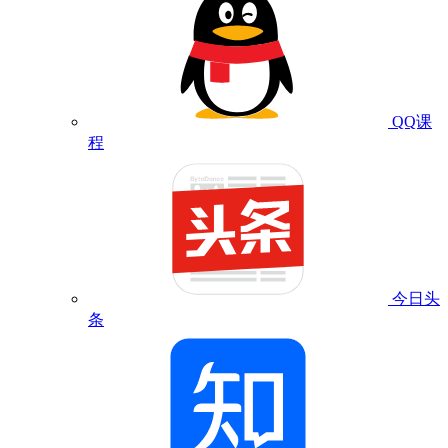
QQ课
程
今日头
条