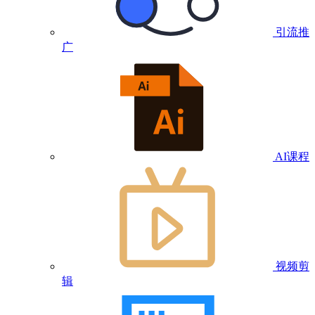
引流推
广
AI课程
视频剪
辑