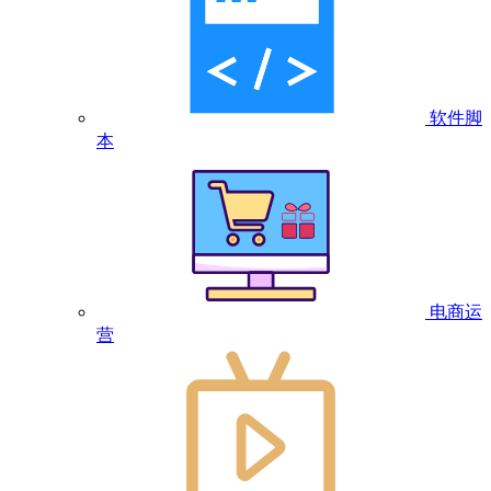
软件脚
本
电商运
营