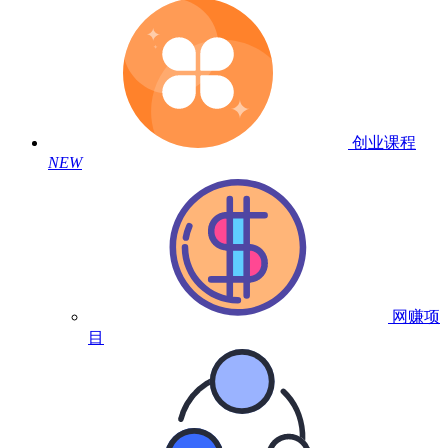
创业课程
NEW
网赚项
目