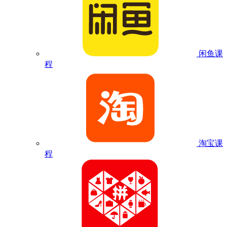
闲鱼课
程
淘宝课
程