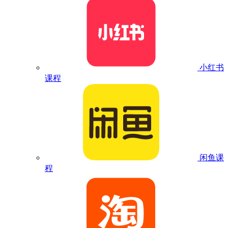
小红书
课程
闲鱼课
程