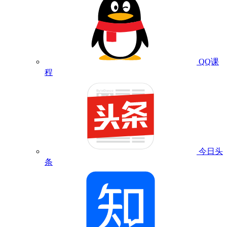
QQ课
程
今日头
条