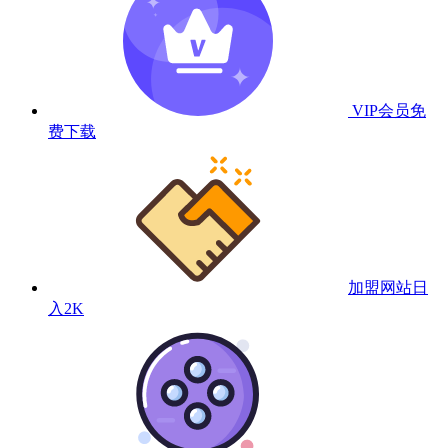
VIP会员
免
费下载
加盟网站
日
入2K