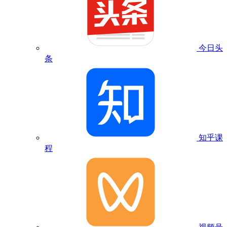
今日头
条
知乎课
程