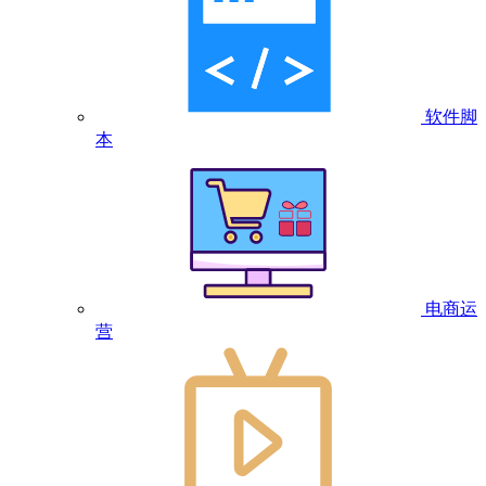
软件脚
本
电商运
营