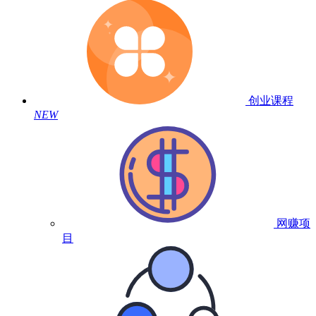
创业课程
NEW
网赚项
目