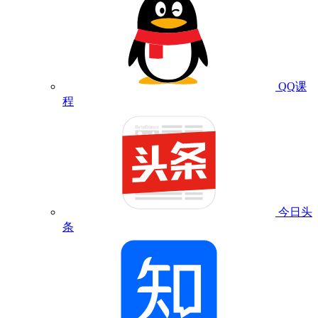
QQ课
程
今日头
条