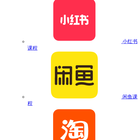
小红书
课程
闲鱼课
程