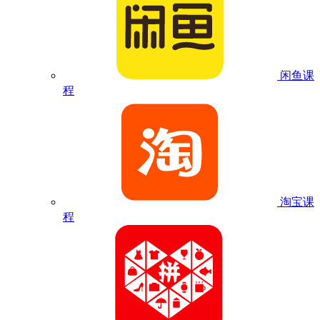
闲鱼课
程
淘宝课
程