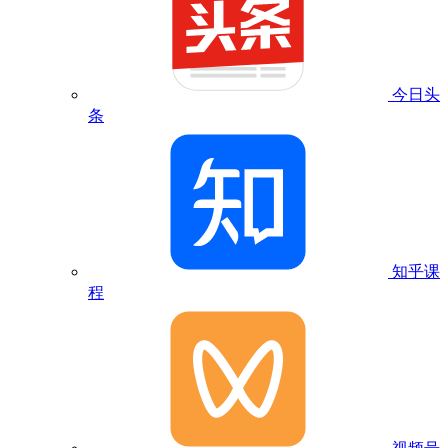
今日头
条
知乎课
程