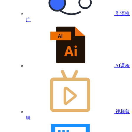
引流推
广
AI课程
视频剪
辑