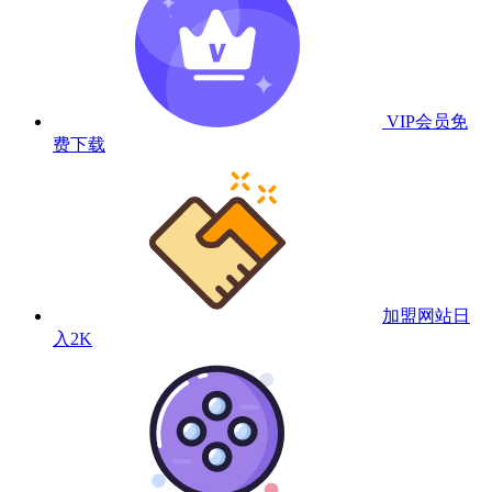
VIP会员
免
费下载
加盟网站
日
入2K