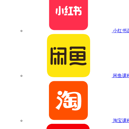
小红书
闲鱼课
淘宝课