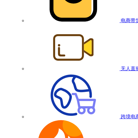
电商带
无人直
跨境电