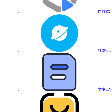
自媒体
社群运
文案写