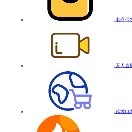
电商带
无人直
跨境电