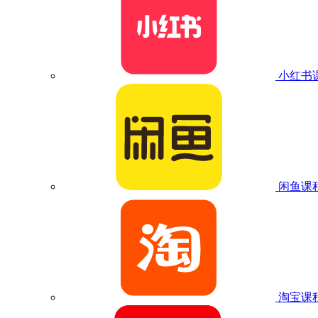
小红书
闲鱼课
淘宝课