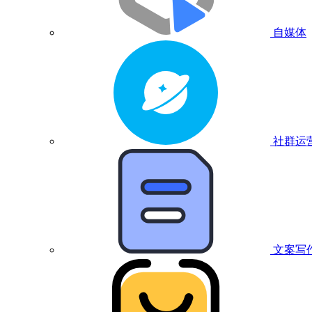
自媒体
社群运
文案写