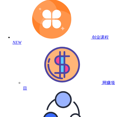
创业课程
NEW
网赚项
目