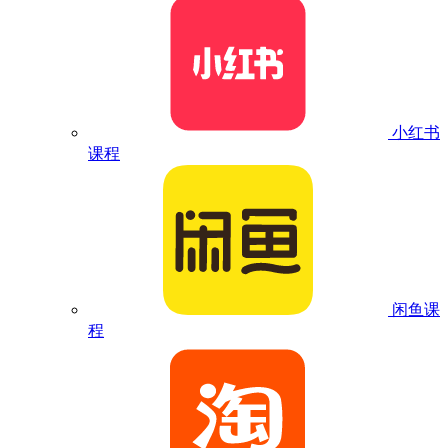
小红书
课程
闲鱼课
程