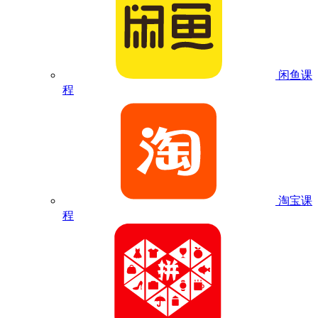
闲鱼课
程
淘宝课
程