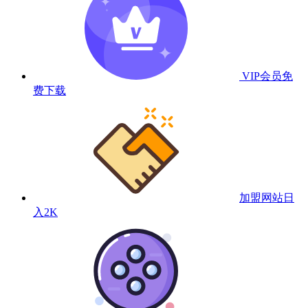
VIP会员
免
费下载
加盟网站
日
入2K