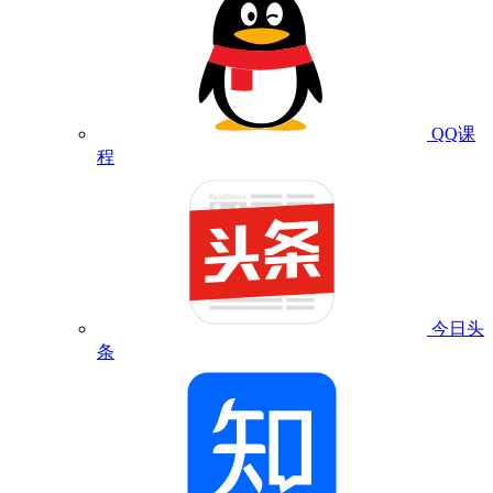
QQ课
程
今日头
条