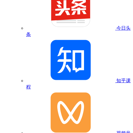
今日头
条
知乎课
程