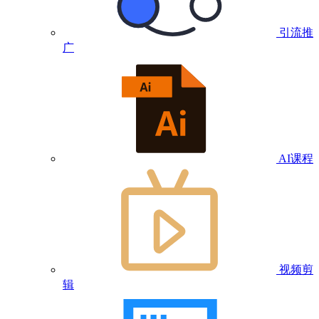
引流推
广
AI课程
视频剪
辑