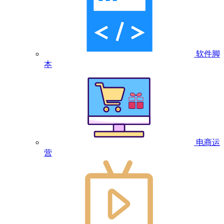
软件脚
本
电商运
营