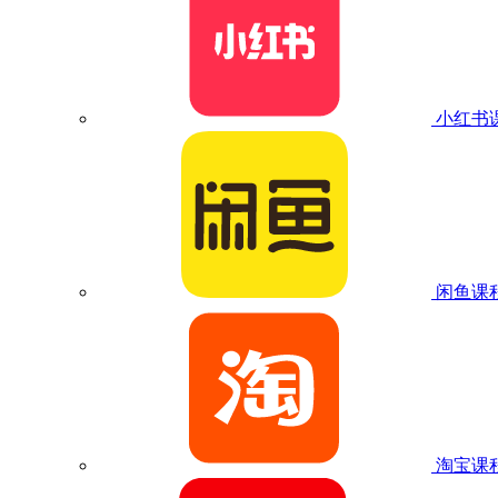
小红书
闲鱼课
淘宝课