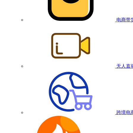
电商带
无人直
跨境电