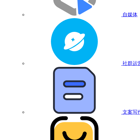
自媒体
社群运
文案写