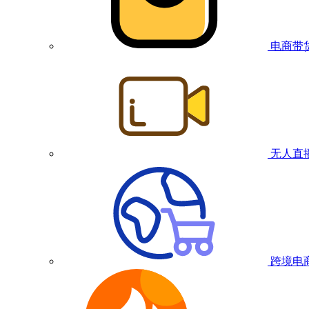
电商带
无人直
跨境电