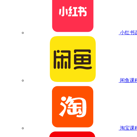
小红书
闲鱼课
淘宝课