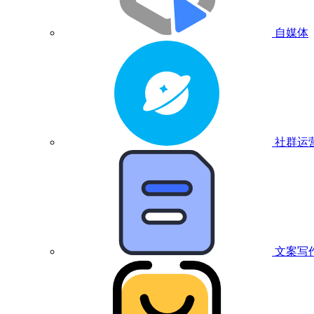
自媒体
社群运
文案写