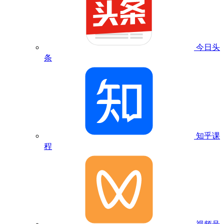
今日头
条
知乎课
程