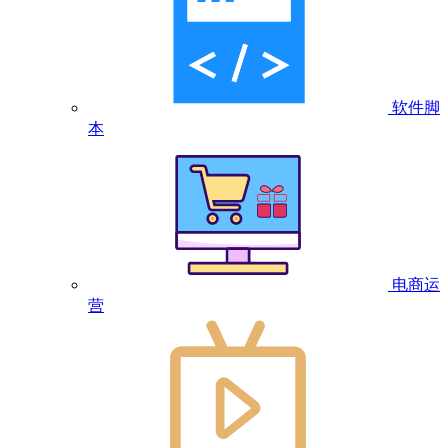
软件脚
本
电商运
营