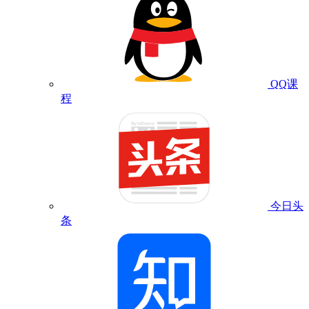
QQ课
程
今日头
条