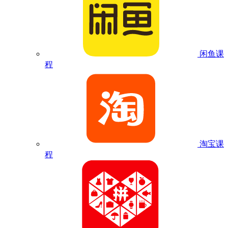
闲鱼课
程
淘宝课
程