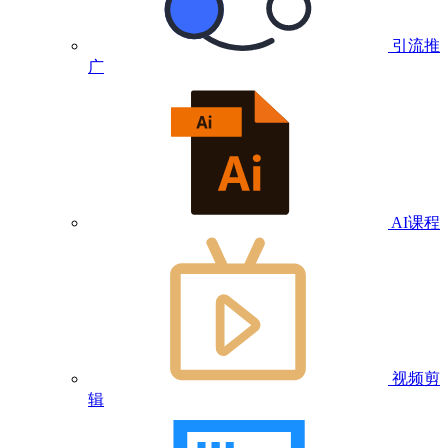
引流推
广
AI课程
视频剪
辑