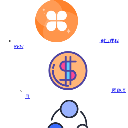
创业课程
NEW
网赚项
目