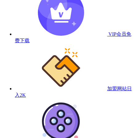
VIP会员
免
费下载
加盟网站
日
入2K