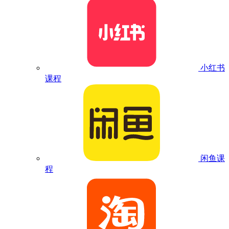
小红书
课程
闲鱼课
程