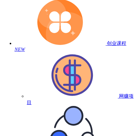
创业课程
NEW
网赚项
目