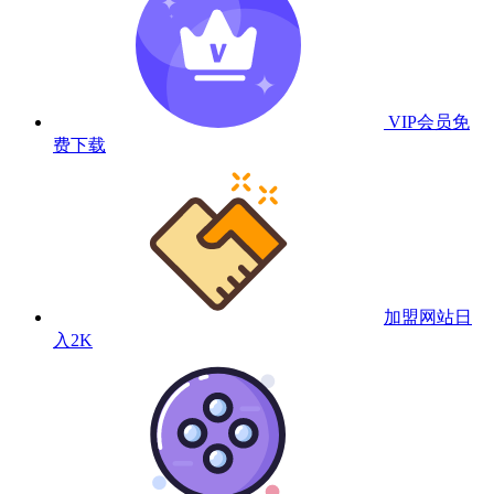
VIP会员
免
费下载
加盟网站
日
入2K