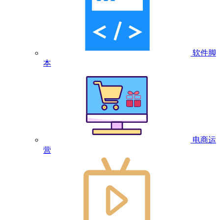
软件脚
本
电商运
营