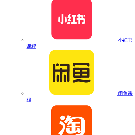
小红书
课程
闲鱼课
程