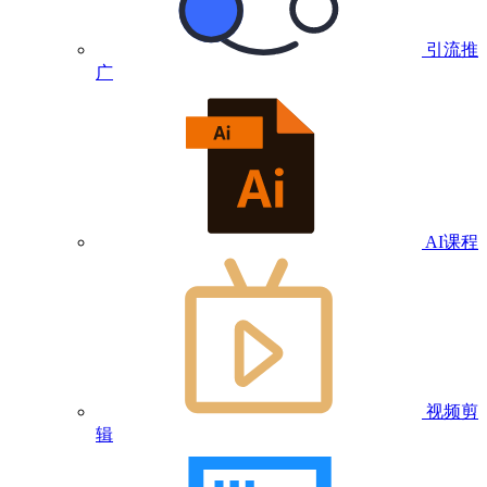
引流推
广
AI课程
视频剪
辑