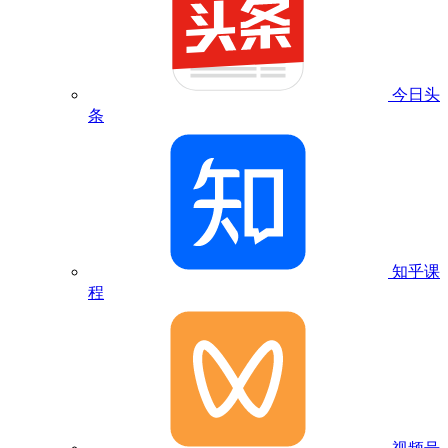
今日头
条
知乎课
程