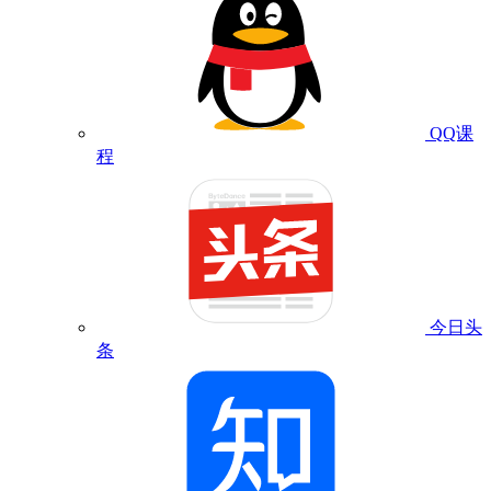
QQ课
程
今日头
条