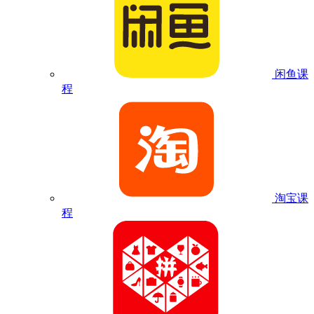
闲鱼课
程
淘宝课
程