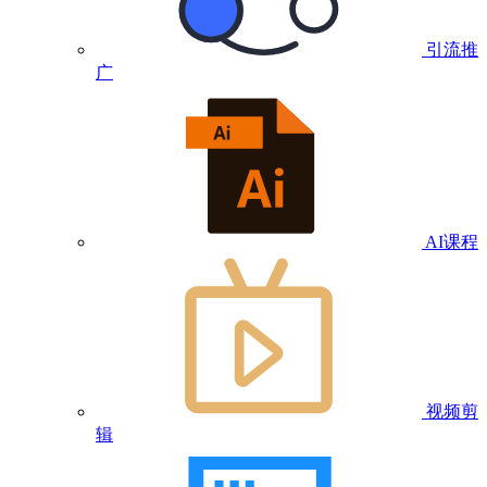
引流推
广
AI课程
视频剪
辑