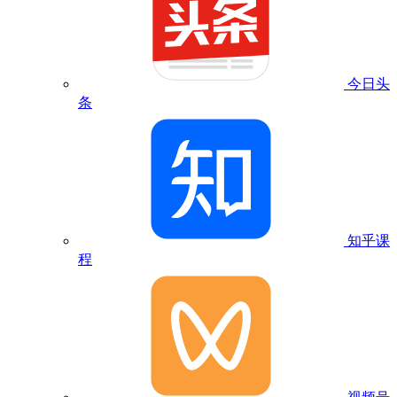
今日头
条
知乎课
程