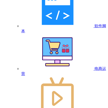
软件脚
本
电商运
营